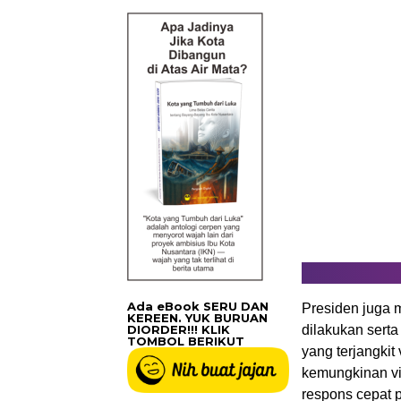
Ada eBook SERU DAN
Presiden juga m
KEREEN. YUK BURUAN
DIORDER!!! KLIK
dilakukan sert
TOMBOL BERIKUT
yang terjangkit
kemungkinan vi
respons cepat 