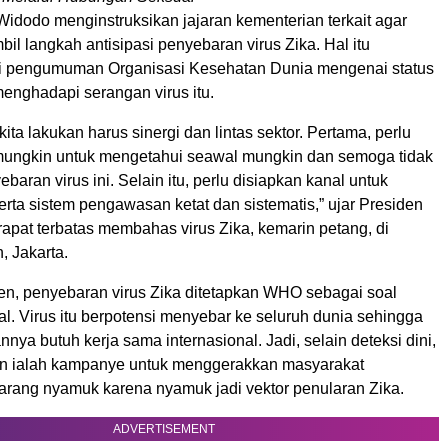
idodo menginstruksikan jajaran kementerian terkait agar
l langkah antisipasi penyebaran virus Zika. Hal itu
i pengumuman Organisasi Kesehatan Dunia mengenai status
menghadapi serangan virus itu.
ita lakukan harus sinergi dan lintas sektor. Pertama, perlu
 mungkin untuk mengetahui seawal mungkin dan semoga tidak
baran virus ini. Selain itu, perlu disiapkan kanal untuk
erta sistem pengawasan ketat dan sistematis,” ujar Presiden
apat terbatas membahas virus Zika, kemarin petang, di
, Jakarta.
en, penyebaran virus Zika ditetapkan WHO sebagai soal
l. Virus itu berpotensi menyebar ke seluruh dunia sehingga
ya butuh kerja sama internasional. Jadi, selain deteksi dini,
n ialah kampanye untuk menggerakkan masyarakat
rang nyamuk karena nyamuk jadi vektor penularan Zika.
ADVERTISEMENT