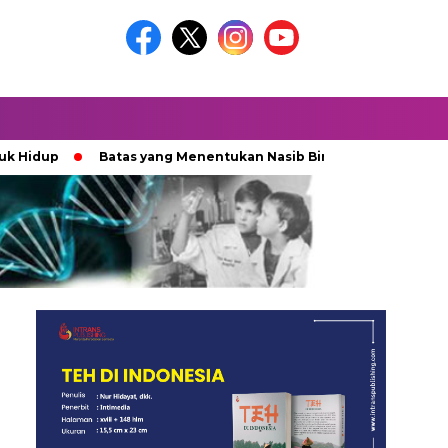
Batas yang Menentukan Nasib Bintang
Ketika Kekaca