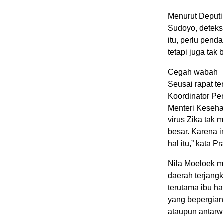
Menurut Deputi
Sudoyo, deteksi
itu, perlu pend
tetapi juga tak
Cegah wabah
Seusai rapat t
Koordinator P
Menteri Keseha
virus Zika tak 
besar. Karena i
hal itu,” kata P
Nila Moeloek m
daerah terjang
terutama ibu ha
yang bepergian 
ataupun antarwi