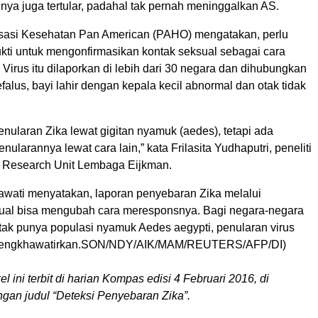
nya juga tertular, padahal tak pernah meninggalkan AS.
sasi Kesehatan Pan American (PAHO) mengatakan, perlu
ukti untuk mengonfirmasikan kontak seksual sebagai cara
 Virus itu dilaporkan di lebih dari 30 negara dan dihubungkan
alus, bayi lahir dengan kepala kecil abnormal dan otak tidak
nularan Zika lewat gigitan nyamuk (aedes), tetapi ada
ularannya lewat cara lain,” kata Frilasita Yudhaputri, peneliti
 Research Unit Lembaga Eijkman.
wati menyatakan, laporan penyebaran Zika melalui
al bisa mengubah cara meresponsnya. Bagi negara-negara
 tak punya populasi nyamuk Aedes aegypti, penularan virus
 mengkhawatirkan.SON/NDY/AIK/MAM/REUTERS/AFP/DI)
kel ini terbit di harian Kompas edisi 4 Februari 2016, di
gan judul “Deteksi Penyebaran Zika”.