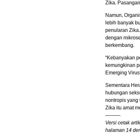
Zika. Pasangan
Namun, Organi
lebih banyak b
penularan Zika.
dengan mikrosef
berkembang.
“Kebanyakan pe
kemungkinan pen
Emerging Virus
Sementara Hera
hubungan seksu
nontropis yang
Zika itu amat
———
Versi cetak arti
halaman 14 den