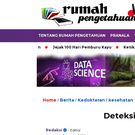
TENTANG RUMAH PENGETAHUAN
PRANALA
unya Aturan
Jejak 100 Hari Pemburu Kayu
Ketika Ijazah 
Home
Berita
Kedokteran
kesehatan
/
/
/
Deteksi
Redaksi
- Editor