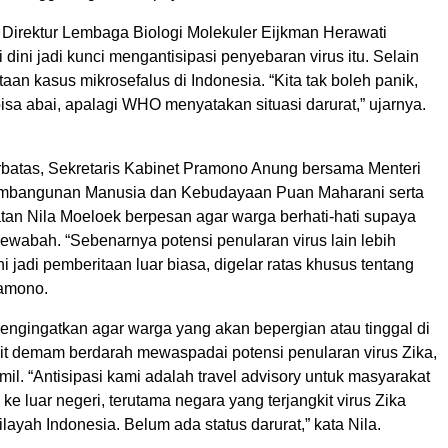
 Direktur Lembaga Biologi Molekuler Eijkman Herawati
 dini jadi kunci mengantisipasi penyebaran virus itu. Selain
ataan kasus mikrosefalus di Indonesia. “Kita tak boleh panik,
 bisa abai, apalagi WHO menyatakan situasi darurat,” ujarnya.
erbatas, Sekretaris Kabinet Pramono Anung bersama Menteri
embangunan Manusia dan Kebudayaan Puan Maharani serta
tan Nila Moeloek berpesan agar warga berhati-hati supaya
mewabah. “Sebenarnya potensi penularan virus lain lebih
ni jadi pemberitaan luar biasa, digelar ratas khusus tentang
ramono.
engingatkan agar warga yang akan bepergian atau tinggal di
kit demam berdarah mewaspadai potensi penularan virus Zika,
mil. “Antisipasi kami adalah travel advisory untuk masyarakat
ke luar negeri, terutama negara yang terjangkit virus Zika
layah Indonesia. Belum ada status darurat,” kata Nila.