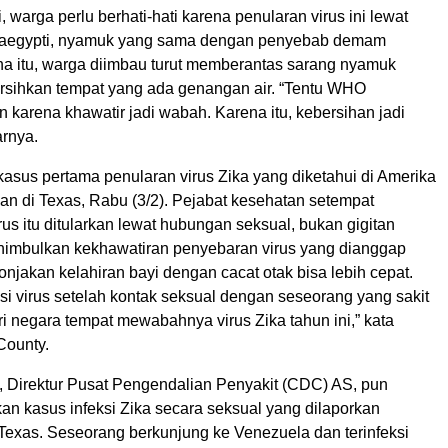
, warga perlu berhati-hati karena penularan virus ini lewat
aegypti, nyamuk yang sama dengan penyebab demam
na itu, warga diimbau turut memberantas sarang nyamuk
sihkan tempat yang ada genangan air. “Tentu WHO
karena khawatir jadi wabah. Karena itu, kebersihan jadi
arnya.
kasus pertama penularan virus Zika yang diketahui di Amerika
kan di Texas, Rabu (3/2). Pejabat kesehatan setempat
us itu ditularkan lewat hubungan seksual, bukan gigitan
nimbulkan kekhawatiran penyebaran virus yang dianggap
jakan kelahiran bayi dengan cacat otak bisa lebih cepat.
ksi virus setelah kontak seksual dengan seseorang yang sakit
i negara tempat mewabahnya virus Zika tahun ini,” kata
 County.
, Direktur Pusat Pengendalian Penyakit (CDC) AS, pun
an kasus infeksi Zika secara seksual yang dilaporkan
Texas. Seseorang berkunjung ke Venezuela dan terinfeksi