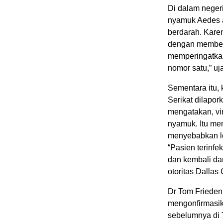
Di dalam negeri
nyamuk Aedes 
berdarah. Kare
dengan member
memperingatkan 
nomor satu,” uj
Sementara itu, 
Serikat dilapor
mengatakan, vir
nyamuk. Itu me
menyebabkan lon
“Pasien terinfe
dan kembali dar
otoritas Dallas
Dr Tom Frieden
mengonfirmasik
sebelumnya di 