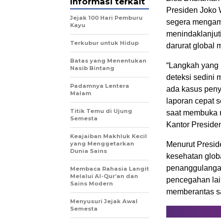
Informasi terkait
Presiden Joko W
Jejak 100 Hari Pemburu
segera mengambi
Kayu
menindaklanjut
Terkubur untuk Hidup
darurat global 
Batas yang Menentukan
“Langkah yang k
Nasib Bintang
deteksi sedini
Padamnya Lentera
ada kasus penye
Malam
laporan cepat s
Titik Temu di Ujung
saat membuka r
Semesta
Kantor Presiden
Keajaiban Makhluk Kecil
yang Menggetarkan
Menurut Presid
Dunia Sains
kesehatan globa
penanggulangann
Membaca Rahasia Langit
Melalui Al-Qur’an dan
pencegahan lai
Sains Modern
memberantas sa
Menyusuri Jejak Awal
Semesta