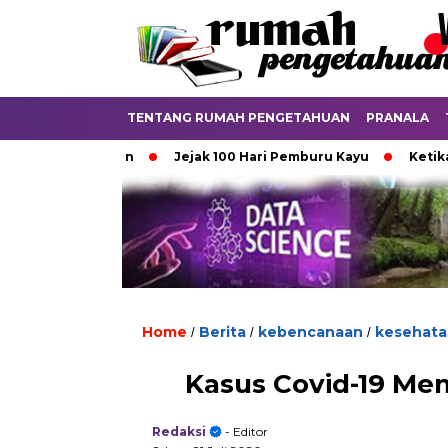
TENTANG RUMAH PENGETAHUAN
PRANALA
nya Aturan
Jejak 100 Hari Pemburu Kayu
Ketika Ijazah 
Home
Berita
kebencanaan
kesehata
/
/
/
Kasus Covid-19 Me
Redaksi
- Editor