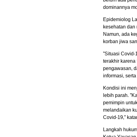
dominannya moti
Epidemiolog La
kesehatan dan 
Namun, ada keg
korban jiwa sa
”Situasi Covid-
terakhir karena
pengawasan, da
informasi, sert
Kondisi ini men
lebih parah. ”
pemimpin untuk 
melandaikan k
Covid-19,” kata
Langkah huku
Ketua Yayasan