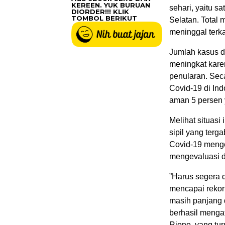
KEREEN. YUK BURUAN
sehari, yaitu s
DIORDER!!! KLIK
TOMBOL BERIKUT
Selatan. Total 
meninggal terka
Jumlah kasus da
meningkat kare
penularan. Secar
Covid-19 di Ind
aman 5 persen 
Melihat situasi
sipil yang ter
Covid-19 menge
mengevaluasi 
”Harus segera d
mencapai rekor 
masih panjang 
berhasil menga
Riono, yang tur