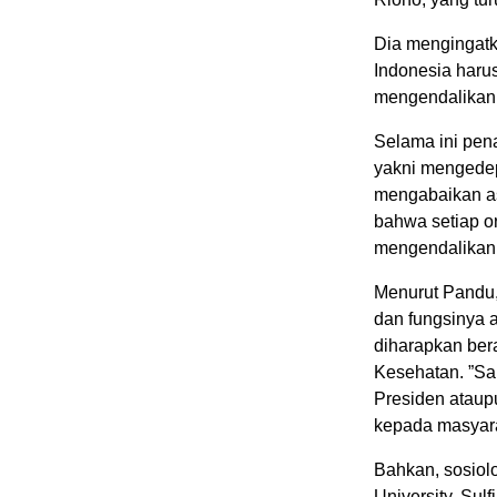
Dia mengingatk
Indonesia harus
mengendalikan
Selama ini pen
yakni mengedep
mengabaikan as
bahwa setiap o
mengendalikann
Menurut Pandu,
dan fungsinya a
diharapkan ber
Kesehatan. ”Sa
Presiden ataup
kepada masyara
Bahkan, sosiol
University, Sul