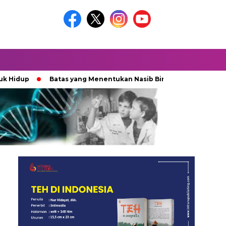
Batas yang Menentukan Nasib Bintang
Ketika Kekaca