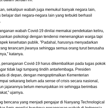
an, sekalipun wabah juga memukul banyak negara lain,
 belajar dari negara-negara lain yang terbukti berhasil
.
anganan wabah Covid-19 dinilai memakai pendekatan keliru,
ankan psikologi dengan tendensi menenangkan warga tapi
pek kesehatan publik. ”Padahal, harusnya menyadarkan
rang terancam jiwanya sehingga semua orang turut berusaha
ya,” katanya.
 penanganan Covid-19 harus dikembalikan pada tugas pokok
gar tidak lagi tumpang tindih antarlembaga. Presiden
ada di depan, dengan mengoptimalkan Kementerian
mpai sekarang belum ada sense of crisis secara nasional,
un jajarannya belum menunjukkan ini sehingga berimbas
kat,” ujarnya.
og bencana yang menjadi pengajar di Nanyang Technological
fikar Amir, menilai buruknya penanganan wabah di Indonesia