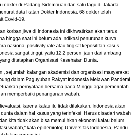
atu dokter di Padang Sidempuan dan satu lagu di Jakarta
menurut data Ikatan Dokter Indonesia, 68 dokter telah
it Covid-19.
n korban jiwa di Indonesia ini dikhwatirkan akan terus
na hingga saat ini belum ada indikasi penurunan kurva
a nasional positivity rate atau tingkat kepositifan kasus
onesia sangat tinggi, yaitu 12,2 persen, jauh dari ambang
yang ditetapkan Organisasi Kesehatan Dunia.
 ini, sejumlah kalangan akademisi dan organisasi masyarakat
gabung dalam Paguyuban Rakyat Indonesia Melawan Pandemi
luarkan pernyataan bersama pada Minggu agar pemerintah
dan memperbaiki penanganan wabah.
ievaluasi, karena kalau itu tidak dilakukan, Indonesia akan
dunia dalam hal kasus yang terinfeksi. Harus disadari wabah
dan kita tidak akan bisa memulihkan ekonomi kalau belum
tasi wabah,” kata epidemiolog Universitas Indonesia, Pandu
ut dalam seruan ini.