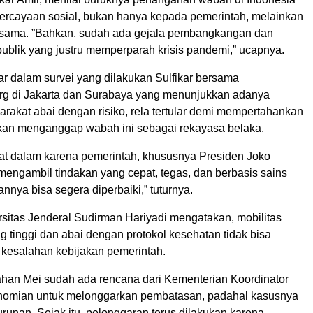
rcayaan sosial, bukan hanya kepada pemerintah, melainkan
esama. ”Bahkan, sudah ada gejala pembangkangan dan
ublik yang justru memperparah krisis pandemi,” ucapnya.
ar dalam survei yang dilakukan Sulfikar bersama
rg di Jakarta dan Surabaya yang menunjukkan adanya
rakat abai dengan risiko, rela tertular demi mempertahankan
kan menganggap wabah ini sebagai rekayasa belaka.
gat dalam karena pemerintah, khususnya Presiden Joko
mengambil tindakan yang cepat, tegas, dan berbasis sains
nya bisa segera diperbaiki,” tuturnya.
rsitas Jenderal Sudirman Hariyadi mengatakan, mobilitas
 tinggi dan abai dengan protokol kesehatan tidak bisa
i kesalahan kebijakan pemerintah.
ahan Mei sudah ada rencana dari Kementerian Koordinator
nomian untuk melonggarkan pembatasan, padahal kasusnya
runan. Sejak itu, pelonggaran terus dilakukan karena