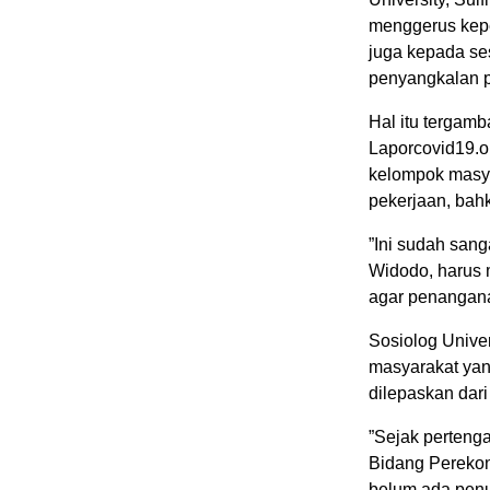
menggerus kepe
juga kepada s
penyangkalan p
Hal itu tergamb
Laporcovid19.o
kelompok masya
pekerjaan, bah
”Ini sudah san
Widodo, harus 
agar penanganan
Sosiolog Unive
masyarakat yang
dilepaskan dar
”Sejak perteng
Bidang Pereko
belum ada penu