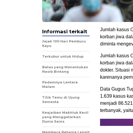
Jumlah kasus C
Informasi terkait
korban jiwa dal
Jejak 100 Hari Pemburu
diminta mengev
Kayu
Jumlah kasus C
Terkubur untuk Hidup
korban jiwa dal
Batas yang Menentukan
dokter. Situasi
Nasib Bintang
karenanya peme
Padamnya Lentera
Malam
Data Gugus Tu
1.639 kasus ka
Titik Temu di Ujung
Semesta
menjadi 86.521
terbanyak, yait
Keajaiban Makhluk Kecil
yang Menggetarkan
Dunia Sains
Membaca Rahasia Langit