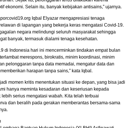
f ekonomi. Selain itu, banyak kebijakan antisains,” ujarnya.
porcovid19.org Iqbal Elyazar mengapresiasi tenaga
relawan di lapangan yang bekerja keras mengatasi Covid-19.
agalan negara melindungi seluruh masyarakat sehingga
ngat banyak, termasuk dialami tenaga kesehatan.
19 di Indonesia hari ini mencerminkan tindakan empat bulan
 terlambat merespons, birokratis, minim koordinasi, minim
n pelonggaran tanpa data memadai, mengatur data dan
a memberikan harapan tanpa sains,” kata Iqbal.
jadi momen kritis menentukan situasi ke depan, yang bisa jadi
Kami hanya meminta kesadaran dan keseriusan kepada
lebih serius mengatasi wabah. Kita telah terbuai
urva dan beralih pada gerakan memberantas bersama-sama
nya.
m
 Lembaga Bantuan Hukum Indonesia (YLBHI) Asfinawati