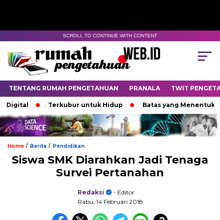
SCROLL TO CONTINUE WITH CONTENT
TENTANG RUMAH PENGETAHUAN
PRANALA
TWIT PENGET
tal
Terkubur untuk Hidup
Batas yang Menentukan Nasi
/
/
Home
Berita
Pendidikan
Siswa SMK Diarahkan Jadi Tenaga
Survei Pertanahan
Redaksi
- Editor
Rabu, 14 Februari 2018