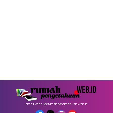
email: editor@rumahpengetahuan.web.id