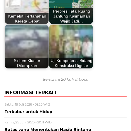
Perpres Tata Ruang
Kemelut Pertanahan
Jantung Kalimantan
Kereta Cepat
Wajib Jadi…
Sistem Kluster
Uji Kompetensi Bidang
Diterapkan
Konstruksi Digelar
Berita ini 20 kali dibaca
INFORMASI TERKAIT
Sabtu, 18 Juli 2026 - 09:20 WIB
Terkubur untuk Hidup
Kamis, 25 Juni 2026 - 20:11 WIB
Batas yang Menentukan Nasib Bintang