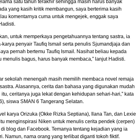
elama satu tahun terakhir sehingga masih harus banyak
 ada yang kasih kritik membangun, saya berterima kasih
kalau komentarnya cuma untuk mengejek, enggak saya
Hadisti.
n, untuk memperkaya pengetahuannya tentang sastra, ia
karya penyair Taufiq Ismail serta penulis Sjumandjaja dan
Saya pernah bertemu Taufiq Ismail. Nasihat beliau kepada
u menulis bagus, harus banyak membaca,” lanjut Hadisti.
jar sekolah menengah masih memilih membaca novel remaja
 sastra. Alasannya, cerita dan bahasa yang digunakan mudah
 itu, ceritanya juga lekat dengan kehidupan sehari-hari,” kata
(16), siswa SMAN 6 Tangerang Selatan.
el karya Orizuka (Okke Rizka Septiana), Ilana Tan, dan Lexie
tu menginspirasi Niken untuk menulis cerita pendek (cerpen)
 di blog dan Facebook. Temanya tentang kejadian yang ia
i. Namun, nama orang yang terlibat diganti tokoh fiktif.