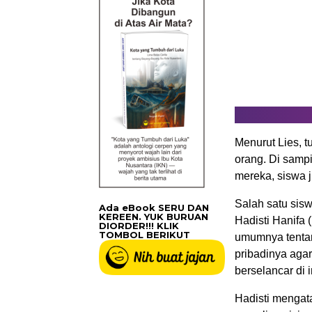
Menurut Lies, t
orang. Di sampi
mereka, siswa j
Salah satu sis
Ada eBook SERU DAN
KEREEN. YUK BURUAN
Hadisti Hanifa
DIORDER!!! KLIK
TOMBOL BERIKUT
umumnya tentan
pribadinya aga
berselancar di i
Hadisti mengata