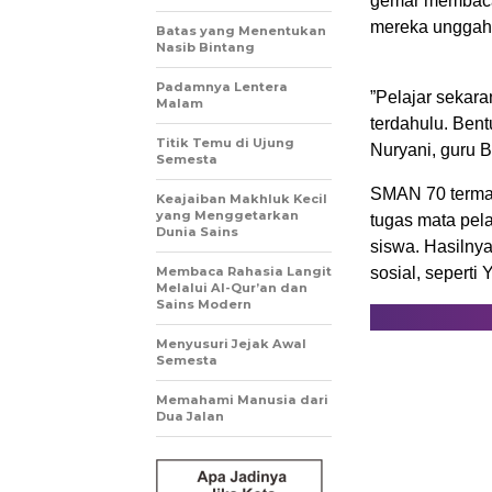
gemar membaca, 
mereka unggah
Batas yang Menentukan
Nasib Bintang
Padamnya Lentera
”Pelajar sekar
Malam
terdahulu. Bent
Titik Temu di Ujung
Nuryani, guru B
Semesta
SMAN 70 termas
Keajaiban Makhluk Kecil
yang Menggetarkan
tugas mata pela
Dunia Sains
siswa. Hasilny
Membaca Rahasia Langit
sosial, seperti
Melalui Al-Qur’an dan
Sains Modern
Menyusuri Jejak Awal
Semesta
Memahami Manusia dari
Dua Jalan