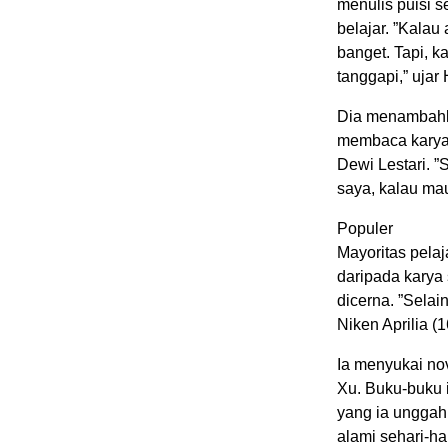
menulis puisi s
belajar. ”Kalau
banget. Tapi, 
tanggapi,” ujar 
Dia menambahka
membaca karya-
Dewi Lestari. ”
saya, kalau ma
Populer
Mayoritas pela
daripada karya
dicerna. ”Selain
Niken Aprilia 
Ia menyukai nov
Xu. Buku-buku i
yang ia unggah
alami sehari-har