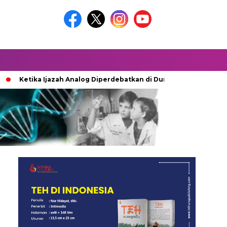
ika Ijazah Analog Diperdebatkan di Dunia Digital
Terkubur u