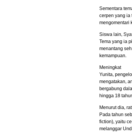
Sementara tema
cerpen yang ia t
mengomentari k
Siswa lain, Sya
Tema yang ia pi
menantang seh
kemampuan.
Meningkat
Yunita, pengelo
mengatakan, an
bergabung dalam
hingga 18 tahun
Menurut dia, ra
Pada tahun seb
fiction), yaitu
melanggar Unda