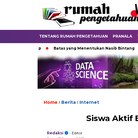
TENTANG RUMAH PENGETAHUAN
PRANALA
ntuk Hidup
Batas yang Menentukan Nasib Bintang
Pada
Home
Berita
Internet
/
/
Siswa Aktif 
Redaksi
- Editor