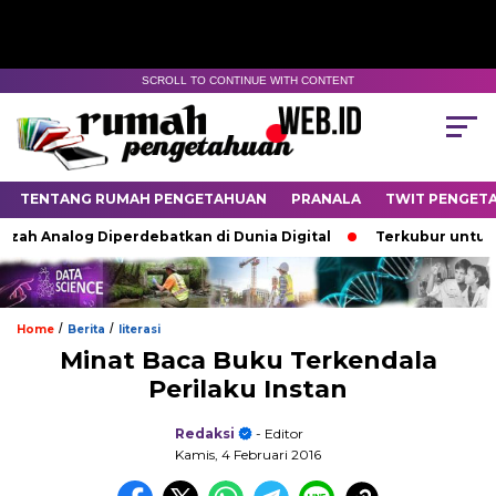
SCROLL TO CONTINUE WITH CONTENT
TENTANG RUMAH PENGETAHUAN
PRANALA
TWIT PENGET
ah Analog Diperdebatkan di Dunia Digital
Terkubur untuk Hi
/
/
Home
Berita
literasi
Minat Baca Buku Terkendala
Perilaku Instan
Redaksi
- Editor
Kamis, 4 Februari 2016