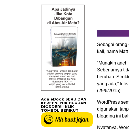
Sebagai orang 
kali, nama Matt
“Mungkin aneh 
Sebenarnya tida
berubah. Struk
yang ada,” tuli
(29/6/2015).
Ada eBook SERU DAN
WordPress semu
KEREEN. YUK BURUAN
DIORDER!!! KLIK
digunakan tanp
TOMBOL BERIKUT
blogging ini ba
Nyatanya, Word