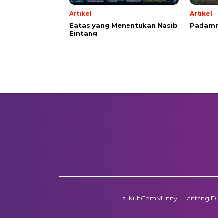
Artikel
Artikel
Batas yang Menentukan Nasib
Padamn
Bintang
sukuhComMunity
LantangID