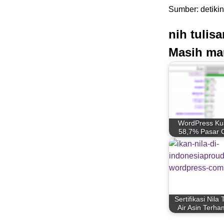
Sumber: detikin
nih tulis
Masih ma
WordPress Ku
58,7% Pasar
Sertifikasi Nila
Air Asin Terha