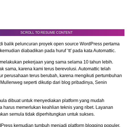
SCROLL TO RESUME CONTENT
di balik peluncuran proyek open source WordPress pertama
 kemudian diabadikan pada huruf ‘tt’ pada kata Automattic.
melakukan pekerjaan yang sama selama 10 tahun lebih.
k sama, karena kami terus berevolusi. Automattic telah
tur perusahaan terus berubah, karena mengikuti pertumbuhan
s Mullenweg seperti dikutip dari blog pribadinya, Senin
la dibuat untuk menyediakan platform yang mudah
a harus memerlukan keahlian teknis yang ribet. Layanan
hkan semula tidak diperhitungkan untuk sukses.
Press kemudian tumbuh menjadi platform blogging populer.