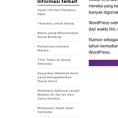
Informasi terkait
mereka yang ke-
Jejak 100 Hari Pemburu
banyak digunaka
Kayu
WordPress sebe
Terkubur untuk Hidup
dari waktu rili
Batas yang Menentukan
Nasib Bintang
Namun sebagai 
tahun kemudian
Padamnya Lentera
Malam
WordPress.
Titik Temu di Ujung
Semesta
Keajaiban Makhluk Kecil
yang Menggetarkan
Dunia Sains
Membaca Rahasia Langit
Melalui Al-Qur’an dan
Sains Modern
Menyusuri Jejak Awal
Semesta