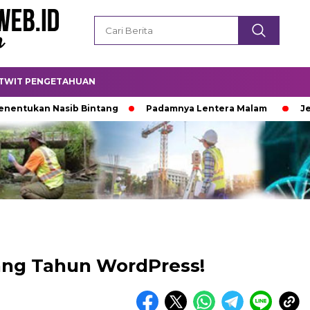
TWIT PENGETAHUAN
an Nasib Bintang
Padamnya Lentera Malam
Jejak 100
ang Tahun WordPress!