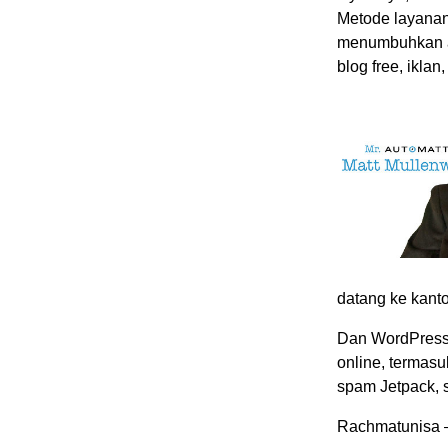
Metode layana
menumbuhkan an
blog free, ikla
datang ke kanto
Dan WordPress.
online, termas
spam Jetpack, 
Rachmatunisa –