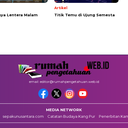
Artikel
ya Lentera Malam
Titik Temu di Ujung Semesta
email: editor@rumahpengetahuan.web.id
MEDIA NETWORK
sepakunusantara.com
Catatan Budaya Kang Pur
Penerbitan Ka