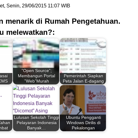
et, Senin, 29/06/2015 11:07 WIB
an menarik di Rumah Pengetahuan.
u melewatkan?:
”Open Source”;
asai
Membangun Portal
Pemerintah Siapkan
 CMS
”Web”Murah
Peta Jalan E-dagang
Lulusan Sekolah Tinggi
Ubuntu Pengganti
 Tahan
Pelayaran Indonesia
Windows Dirilis di
mbat
Banyak…
Pekalongan