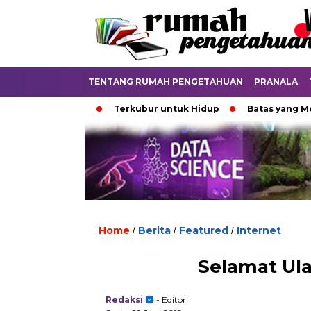
TENTANG RUMAH PENGETAHUAN
PRANALA
nia Digital
Terkubur untuk Hidup
Batas yang Menentuk
Home
Berita
Featured
Internet
/
/
/
Selamat Ul
Redaksi
- Editor