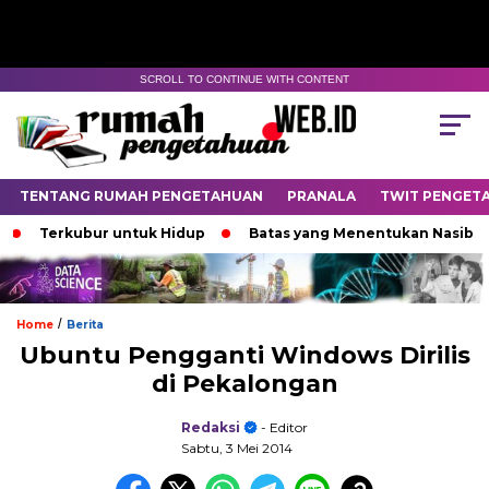
SCROLL TO CONTINUE WITH CONTENT
TENTANG RUMAH PENGETAHUAN
PRANALA
TWIT PENGET
Terkubur untuk Hidup
Batas yang Menentukan Nasib Bintan
/
Home
Berita
Ubuntu Pengganti Windows Dirilis
di Pekalongan
Redaksi
- Editor
Sabtu, 3 Mei 2014