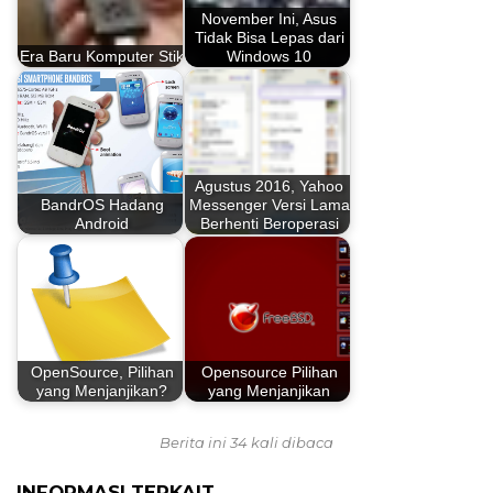
November Ini, Asus
Tidak Bisa Lepas dari
Era Baru Komputer Stik
Windows 10
Agustus 2016, Yahoo
BandrOS Hadang
Messenger Versi Lama
Android
Berhenti Beroperasi
OpenSource, Pilihan
Opensource Pilihan
yang Menjanjikan?
yang Menjanjikan
Berita ini 34 kali dibaca
INFORMASI TERKAIT