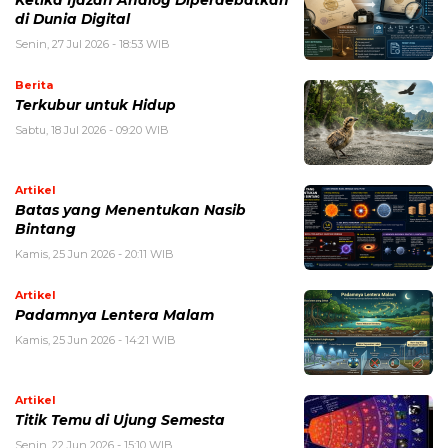
Ketika Ijazah Analog Diperdebatkan
di Dunia Digital
Senin, 27 Jul 2026 - 18:53 WIB
Berita
Terkubur untuk Hidup
Sabtu, 18 Jul 2026 - 09:20 WIB
Artikel
Batas yang Menentukan Nasib
Bintang
Kamis, 25 Jun 2026 - 20:11 WIB
Artikel
Padamnya Lentera Malam
Kamis, 25 Jun 2026 - 14:21 WIB
Artikel
Titik Temu di Ujung Semesta
Senin, 22 Jun 2026 - 15:10 WIB