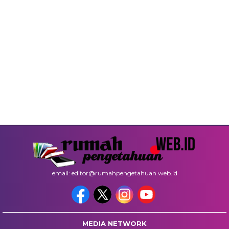
email: editor@rumahpengetahuan.web.id
MEDIA NETWORK