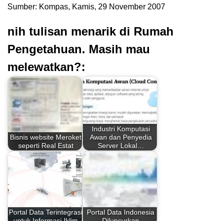
Sumber: Kompas, Kamis, 29 November 2007
nih tulisan menarik di Rumah
Pengetahuan. Masih mau
melewatkan?:
Industri Komputasi
Bisnis website Meroket
Awan dan Penyedia
seperti Real Estat
Server Lokal…
Portal Data Terintegrasi
Portal Data Indonesia
untuk Informasi Iklim
Diluncurkan