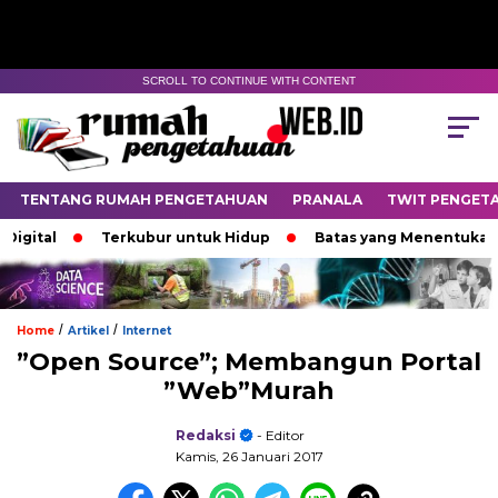
SCROLL TO CONTINUE WITH CONTENT
TENTANG RUMAH PENGETAHUAN
PRANALA
TWIT PENGET
l
Terkubur untuk Hidup
Batas yang Menentukan Nasib 
/
/
Home
Artikel
Internet
”Open Source”; Membangun Portal
”Web”Murah
Redaksi
- Editor
Kamis, 26 Januari 2017