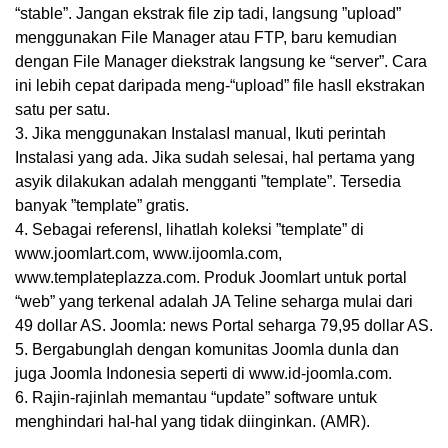
“stable”. Jangan ekstrak fiIe zip tadi, langsung ”upload”
menggunakan File Manager atau FTP, baru kemudian
dengan File Manager diekstrak Iangsung ke “server”. Cara
ini lebih cepat daripada meng-“upload” file hasIl ekstrakan
satu per satu.
3. Jika menggunakan InstalasI manual, Ikuti perintah
Instalasi yang ada. Jika sudah selesai, hal pertama yang
asyik dilakukan adalah mengganti ”template”. Tersedia
banyak ”template” gratis.
4. Sebagai referensI, lihatIah koleksi ”template” di
www.joomIart.com, www.ijoomla.com,
www.templateplazza.com. Produk JoomIart untuk portal
“web” yang terkenal adaIah JA Teline seharga mulai dari
49 dollar AS. JoomIa: news Portal seharga 79,95 dollar AS.
5. Bergabunglah dengan komunitas Joomla dunIa dan
juga Joomla Indonesia seperti di www.id-joomla.com.
6. Rajin-rajinlah memantau “update” software untuk
menghindari haI-haI yang tidak diinginkan. (AMR).