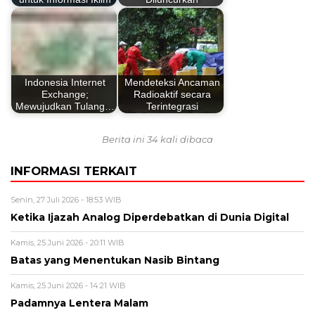
Indonesia Internet
Mendeteksi Ancaman
Exchange;
Radioaktif secara
Mewujudkan Tulang…
Terintegrasi
Berita ini 34 kali dibaca
INFORMASI TERKAIT
Senin, 27 Juli 2026 - 18:53 WIB
Ketika Ijazah Analog Diperdebatkan di Dunia Digital
Kamis, 25 Juni 2026 - 20:11 WIB
Batas yang Menentukan Nasib Bintang
Kamis, 25 Juni 2026 - 14:21 WIB
Padamnya Lentera Malam