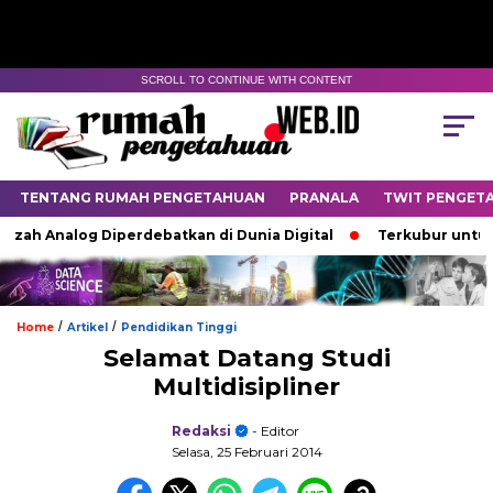
SCROLL TO CONTINUE WITH CONTENT
TENTANG RUMAH PENGETAHUAN
PRANALA
TWIT PENGET
zah Analog Diperdebatkan di Dunia Digital
Terkubur untuk Hi
/
/
Home
Artikel
Pendidikan Tinggi
Selamat Datang Studi
Multidisipliner
Redaksi
- Editor
Selasa, 25 Februari 2014