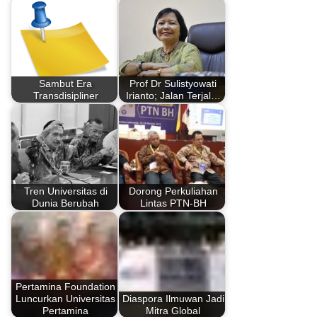
Sambut Era
Prof Dr Sulistyowati
Transdisipliner
Irianto; Jalan Terjal…
Tren Universitas di
Dorong Perkuliahan
Dunia Berubah
Lintas PTN-BH
Pertamina Foundation
Luncurkan Universitas
Diaspora Ilmuwan Jadi
Pertamina
Mitra Global