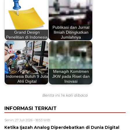
Publikasi dan Jurnal
Grand Design
Ilmiah Ditingkatkan
Penelitian di Indonesia
Jumlahnya
Menagih Komitmen
Indonesia Butuh 9 Juta
JKW pada Riset dan
Ahli Digital
Inovasi
Berita ini 14 kali dibaca
INFORMASI TERKAIT
Senin, 27 Juli 2026 - 18:53 WIB
Ketika Ijazah Analog Diperdebatkan di Dunia Digital