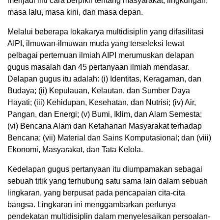
menjadi inti cara berpikir tentang masyarakat, lingkungan,
masa lalu, masa kini, dan masa depan.
Melalui beberapa lokakarya multidisiplin yang difasilitasi
AIPI, ilmuwan-ilmuwan muda yang terseleksi lewat
pelbagai pertemuan ilmiah AIPI merumuskan delapan
gugus masalah dan 45 pertanyaan ilmiah mendasar.
Delapan gugus itu adalah: (i) Identitas, Keragaman, dan
Budaya; (ii) Kepulauan, Kelautan, dan Sumber Daya
Hayati; (iii) Kehidupan, Kesehatan, dan Nutrisi; (iv) Air,
Pangan, dan Energi; (v) Bumi, Iklim, dan Alam Semesta;
(vi) Bencana Alam dan Ketahanan Masyarakat terhadap
Bencana; (vii) Material dan Sains Komputasional; dan (viii)
Ekonomi, Masyarakat, dan Tata Kelola.
Kedelapan gugus pertanyaan itu diumpamakan sebagai
sebuah titik yang terhubung satu sama lain dalam sebuah
lingkaran, yang berpusat pada pencapaian cita-cita
bangsa. Lingkaran ini menggambarkan perlunya
pendekatan multidisiplin dalam menyelesaikan persoalan-