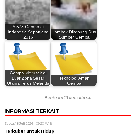
5.578 Gempa di
Indonesia Sepanjang
Lombok Dikepung Dua
2016
Sumber Gempa
Gempa Merusak di
Luar Zona Sesar
Teknologi Aman
Utama Terus Melanda
Gempa
Berita ini 16 kali dibaca
INFORMASI TERKAIT
Sabtu, 18 Juli 2026 - 09:20 WIB
Terkubur untuk Hidup