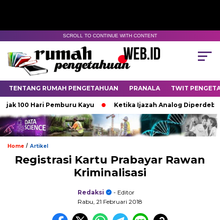
SCROLL TO CONTINUE WITH CONTENT
TENTANG RUMAH PENGETAHUAN
PRANALA
TWIT PENGET
jak 100 Hari Pemburu Kayu
Ketika Ijazah Analog Diperdebatka
/
Home
Artikel
Registrasi Kartu Prabayar Rawan
Kriminalisasi
Redaksi
- Editor
Rabu, 21 Februari 2018