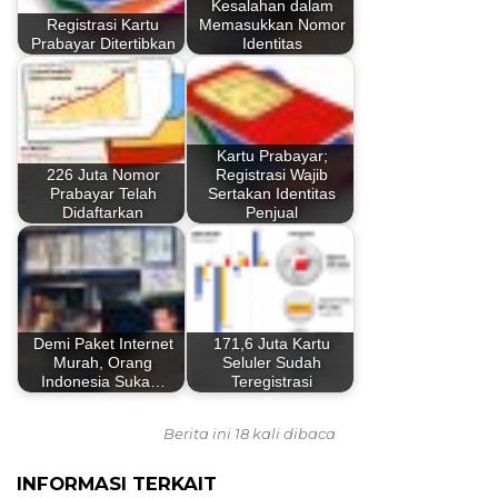
Kesalahan dalam
Registrasi Kartu
Memasukkan Nomor
Prabayar Ditertibkan
Identitas
Kartu Prabayar;
226 Juta Nomor
Registrasi Wajib
Prabayar Telah
Sertakan Identitas
Didaftarkan
Penjual
Demi Paket Internet
171,6 Juta Kartu
Murah, Orang
Seluler Sudah
Indonesia Suka…
Teregistrasi
Berita ini 18 kali dibaca
INFORMASI TERKAIT