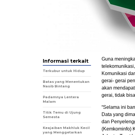
Guna meningkat
Informasi terkait
telekomunikasi
Terkubur untuk Hidup
Komunikasi dan 
gerai- gerai pe
Batas yang Menentukan
Nasib Bintang
akan mendapat n
gerai, tidak bis
Padamnya Lentera
Malam
“Selama ini ba
Titik Temu di Ujung
Data yang dimas
Semesta
dan Penyelengg
Keajaiban Makhluk Kecil
(Kemkominfo) Ka
yang Menggetarkan