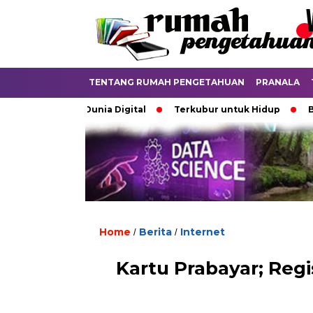
TENTANG RUMAH PENGETAHUAN
PRANALA
atkan di Dunia Digital
Terkubur untuk Hidup
Batas yan
Home
Berita
Internet
/
/
Kartu Prabayar; Regi