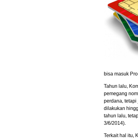
bisa masuk Prol
Tahun lalu, Ko
pemegang nomor
perdana, tetapi
dilakukan hing
tahun lalu, teta
3/6/2014).
Terkait hal itu,