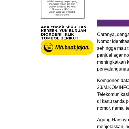
Ada eBook SERU DAN
KEREEN. YUK BURUAN
DIORDER!!! KLIK
Caranya, dengan
TOMBOL BERIKUT
Nomor identitas
sehingga mau t
penjual agar no
meningkatkan ke
penyalahgunaa
Komponen data 
23/M.KOMINFO/1
Telekomunikasi,
di kartu tanda 
nomor, nama, te
Agung Harsoyo,
menjelaskan, no