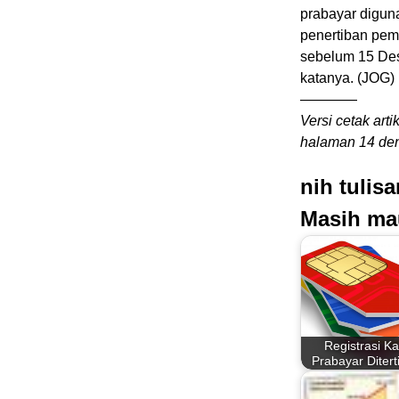
prabayar digun
penertiban pem
sebelum 15 Des
katanya. (JOG)
————
Versi cetak arti
halaman 14 deng
nih tulis
Masih ma
Registrasi Ka
Prabayar Ditert