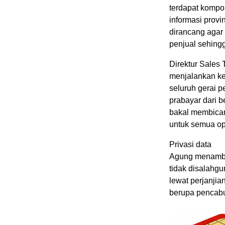
terdapat kompo
informasi provi
dirancang agar 
penjual sehing
Direktur Sales
menjalankan ke
seluruh gerai p
prabayar dari b
bakal membicar
untuk semua ope
Privasi data
Agung menambah
tidak disalahgu
lewat perjanjia
berupa pencabut