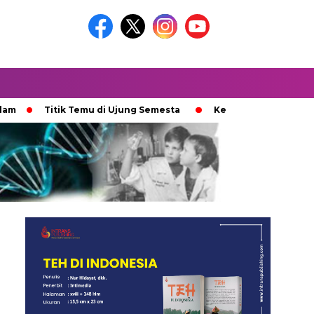
Titik Temu di Ujung Semesta
Ketika Ijazah Analog Diperdeb