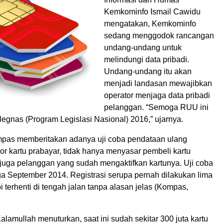
Kemkominfo Ismail Cawidu
mengatakan, Kemkominfo
sedang menggodok rancangan
undang-undang untuk
melindungi data pribadi.
Undang-undang itu akan
menjadi landasan mewajibkan
operator menjaga data pribadi
pelanggan. “Semoga RUU ini
egnas (Program Legislasi Nasional) 2016,” ujarnya.
mpas memberitakan adanya uji coba pendataan ulang
 kartu prabayar, tidak hanya menyasar pembeli kartu
 juga pelanggan yang sudah mengaktifkan kartunya. Uji coba
ga September 2014. Registrasi serupa pernah dilakukan lima
pi terhenti di tengah jalan tanpa alasan jelas (Kompas,
 Kalamullah menuturkan, saat ini sudah sekitar 300 juta kartu