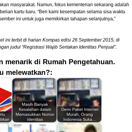
akan masyarakat. Namun, fokus kementerian sekarang adalah
belian kartu baru. “Beri kami kesempatan selama sisa waktu
ember ini untuk juga memikirkan tahapan selanjutnya,”
kel ini terbit di harian Kompas edisi 26 September 2015, di
an judul “Registrasi Wajib Sertakan Identitas Penjual”.
an menarik di Rumah Pengetahuan.
u melewatkan?:
Masih Banyak
Kesalahan dalam
Demi Paket Internet
rtu
Memasukkan Nomor
Murah, Orang
ibkan
Identitas
Indonesia Suka…