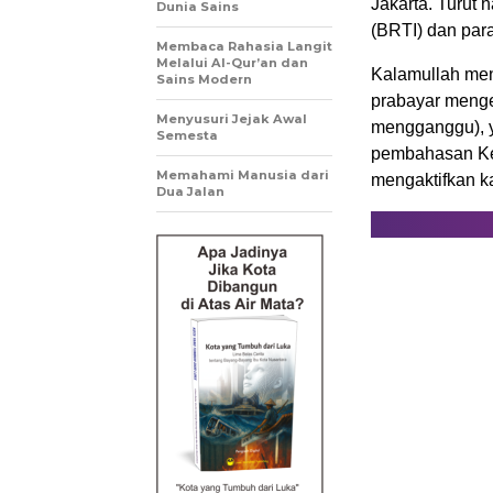
Jakarta. Turut
Dunia Sains
(BRTI) dan para 
Membaca Rahasia Langit
Melalui Al-Qur’an dan
Kalamullah men
Sains Modern
prabayar meng
Menyusuri Jejak Awal
mengganggu), ya
Semesta
pembahasan Kem
Memahami Manusia dari
mengaktifkan ka
Dua Jalan