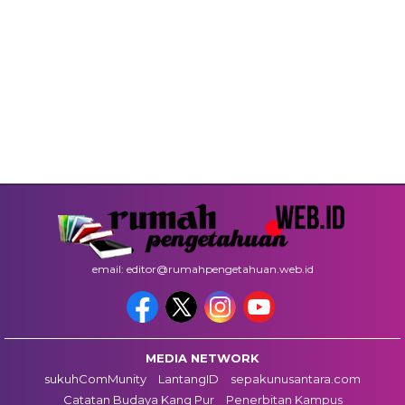
email: editor@rumahpengetahuan.web.id
MEDIA NETWORK
sukuhComMunity
LantangID
sepakunusantara.com
Catatan Budaya Kang Pur
Penerbitan Kampus