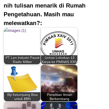
nih tulisan menarik di Rumah
Pengetahuan. Masih mau
melewatkan?:
PT Len Industri Pasok
Unhas Loloskan 13
Radio Militer
Karya ke PIMNAS XXIV
Biji Kelumpang Bisa
Penelitian Ilmiah
untuk BBN
Berkembang