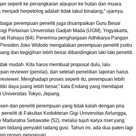
ngan seperti ke penangkaran ataupun ke hutan dan muara.
 menjadi herpetolog adalah tidak takut binatang,” ujarnya.
agai perempuan peneliti juga disampaikan Guru Besar
logi Pertanian Universitas Gadjah Mada (UGM), Yogyakarta,
ati Rahayu (64). Penerima penghargaan Adhikarya Pangan
 Presiden Joko Widodo mengatakan perempuan peneliti justru
uang dan kegigihan lebih besar dibandingkan laki-laki peneliti.
 tidak mudah. Kita harus membuat proposal dulu, lalu
epan reviewer (penilai), dan setelah penelitian laporan harus
eh reviewer. Menghadapi proses seperti itu, perempuan lebih
liki daya juang lebih besar,” kata Endang yang mendapat
ri Universitas Tokyo, Jepang.
n dan peneliti perempuan yang tidak kalah dengan pria
, peneliti di Fakultas Kedokteran Gigi Universitas Airlangga,
 Maduratna Setiawatie (52), melalui tujuh karya riset yang
am bidang penyakit radang gusi. Tahun ini, ada dua paten lagi
am proses pengajuan.