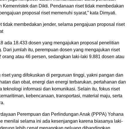
n Kemenristek dan Dikti. Pendanaan riset tidak membedakan
pengajuan proposal riset memenuhi syarat,” kata Dimyati.
t tidak membedakan jender, selama pengajuan proposal riset
at
8 ada 18.433 dosen yang mengajukan proposal penelitian
g. Dari jumlah itu, perempuan dosen yang mengajukan riset
 orang atau 46 persen, sedangkan laki-laki 9.881 dosen atau
riset yang difokuskan di perguruan tinggi, yakni pangan dan
hatan dan obat, energi dan energi terbarukan, pertahanan dan
 teknologi informasi dan komunikasi. Selain itu, fokus riset
emaritiman, kebencanaan, transportasi, material maju, serta
ra.
rdayaan Perempuan dan Perlindungan Anak (PPPA) Yohana
 menilai selama ini ada kesenjangan karena biasanya laki-
cenderung lebih cepat menangkap peluang dibandingkan