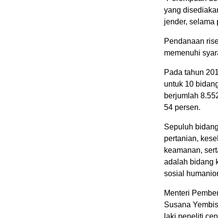
yang disediaka
jender, selama 
Pendanaan rise
memenuhi syar
Pada tahun 201
untuk 10 bidan
berjumlah 8.552
54 persen.
Sepuluh bidang 
pertanian, kese
keamanan, serta
adalah bidang k
sosial humanio
Menteri Pembe
Susana Yembise
laki peneliti 