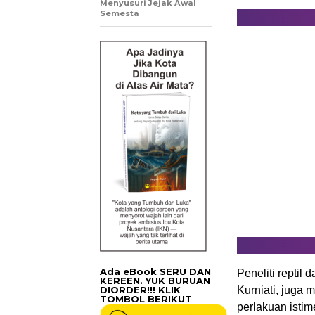
Menyusuri Jejak Awal
Semesta
Ada eBook SERU DAN
Peneliti reptil 
KEREEN. YUK BURUAN
DIORDER!!! KLIK
Kurniati, juga
TOMBOL BERIKUT
perlakuan istim