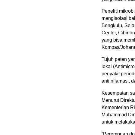
Peneliti mikrob
mengisolasi ba
Bengkulu, Selas
Center, Cibino
yang bisa memb
Kompas/Johane
Tujuh paten yang
lokal (Antimicro
penyakit period
antiinflamasi, 
Kesempatan s
Menurut Direkt
Kementerian Ris
Muhammad Dimya
untuk melakuka
“Perempuan dos