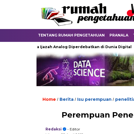
TENTANG RUMAH PENGETAHUAN
PRANALA
Ketika Ijazah Analog Diperdebatkan di Dunia Digital
Terk
Home
Berita
Isu perempuan
peneliti
/
/
/
Perempuan Peneli
Redaksi
- Editor