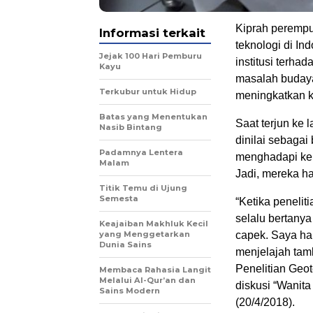
Kiprah peremp
Informasi terkait
teknologi di In
Jejak 100 Hari Pemburu
institusi terh
Kayu
masalah budaya
Terkubur untuk Hidup
meningkatkan k
Batas yang Menentukan
Saat terjun ke 
Nasib Bintang
dinilai sebagai
Padamnya Lentera
menghadapi ke
Malam
Jadi, mereka 
Titik Temu di Ujung
Semesta
“Ketika peneli
selalu bertany
Keajaiban Makhluk Kecil
yang Menggetarkan
capek. Saya ha
Dunia Sains
menjelajah tamb
Penelitian Geo
Membaca Rahasia Langit
Melalui Al-Qur’an dan
diskusi “Wanita
Sains Modern
(20/4/2018).