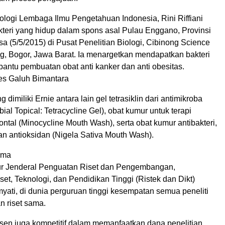
iologi Lembaga Ilmu Pengetahuan Indonesia, Rini Riffiani
kteri yang hidup dalam spons asal Pulau Enggano, Provinsi
a (5/5/2015) di Pusat Penelitian Biologi, Cibinong Science
ng, Bogor, Jawa Barat. Ia menargetkan mendapatkan bakteri
antu pembuatan obat anti kanker dan anti obesitas.
s Galuh Bimantara
 dimiliki Ernie antara lain gel tetrasiklin dari antimikroba
bial Topical: Tetracycline Gel), obat kumur untuk terapi
ontal (Minocycline Mouth Wash), serta obat kumur antibakteri,
dan antioksidan (Nigela Sativa Mouth Wash).
ama
ur Jenderal Penguatan Riset dan Pengembangan,
et, Teknologi, dan Pendidikan Tinggi (Ristek dan Dikt)
ti, di dunia perguruan tinggi kesempatan semua peneliti
n riset sama.
en juga kompetitif dalam memanfaatkan dana penelitian