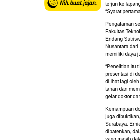
terjun ke lapa
“Syarat pertama
Pengalaman seb
Fakultas Tekno
Endang Sutrisw
Nusantara dari
memiliki daya j
“Penelitian itu
presentasi di d
dilihat lagi ol
tahan dan memi
gelar doktor da
Kemampuan dose
juga dibuktikan
Surabaya, Ernie
dipatenkan, dal
yang masih dal