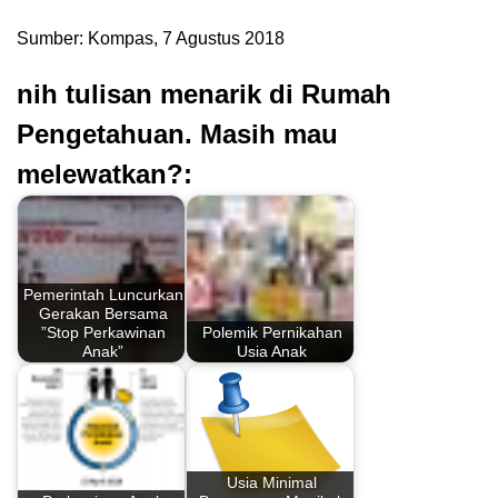
Sumber: Kompas, 7 Agustus 2018
nih tulisan menarik di Rumah
Pengetahuan. Masih mau
melewatkan?:
Pemerintah Luncurkan
Gerakan Bersama
”Stop Perkawinan
Polemik Pernikahan
Anak”
Usia Anak
Usia Minimal