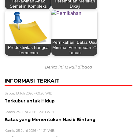
Perkawinan Anak
Perempuan Menikah
Semakin Kompleks
Dikaji
Pernikahan; Batas Usia
Produktivitas Bangsa
Minimal Perempuan 21
Terancam
Tahun
Berita ini 13 kali dibaca
INFORMASI TERKAIT
Sabtu, 18 Juli 2026 - 09:20 WIB
Terkubur untuk Hidup
Kamis, 25 Juni 2026 - 20:11 WIB
Batas yang Menentukan Nasib Bintang
Kamis, 25 Juni 2026 - 14:21 WIB