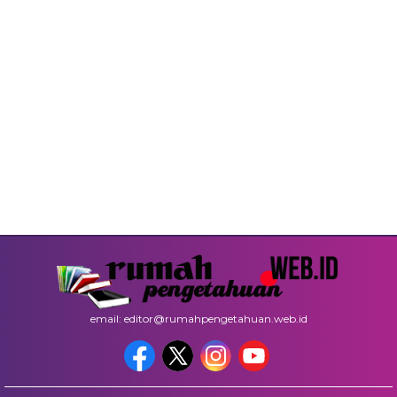
email: editor@rumahpengetahuan.web.id