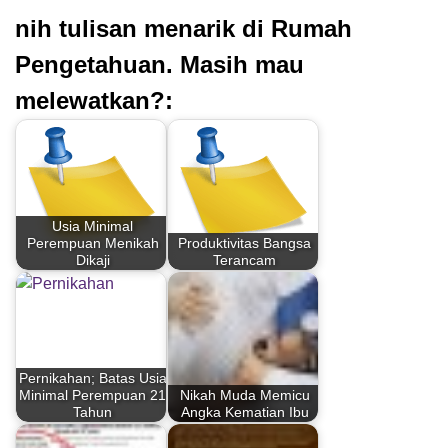
nih tulisan menarik di Rumah
Pengetahuan. Masih mau
melewatkan?:
Usia Minimal
Perempuan Menikah
Produktivitas Bangsa
Dikaji
Terancam
Pernikahan; Batas Usia
Minimal Perempuan 21
Nikah Muda Memicu
Tahun
Angka Kematian Ibu