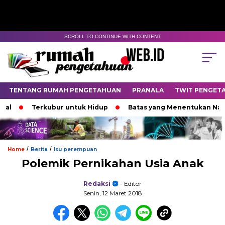
SCROLL TO CONTINUE WITH CONTENT
TENTANG RUMAH PENGETAHUAN
PRANALA
TWIT PENGET
Terkubur untuk Hidup
Batas yang Menentukan Nasib B
/
/
Home
Berita
Isu perempuan
Polemik Pernikahan Usia Anak
Redaksi
- Editor
Senin, 12 Maret 2018