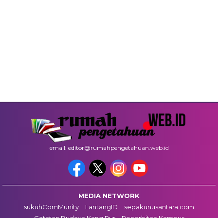
email: editor@rumahpengetahuan.web.id
MEDIA NETWORK
sukuhComMunity
LantangID
sepakunusantara.com