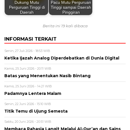
Dukung Mutu
Pacu Mutu Perguruan
Perguruan Tinggi di
Tinggi sampai Daerah
Daerah
Pinggiran
Berita ini 19 kali dibaca
INFORMASI TERKAIT
Senin, 27 Juli 2026 - 18:53 WIB
Ketika Ijazah Analog Diperdebatkan di Dunia Digital
Kamis, 25 Juni 2026 - 20:11 WIB
Batas yang Menentukan Nasib Bintang
Kamis, 25 Juni 2026 - 14:21 WIB
Padamnya Lentera Malam
Senin, 22 Juni 2026 - 15:10 WIB
Titik Temu di Ujung Semesta
Sabtu, 20 Juni 2026 - 20:51 WIB
Membaca Rahasia Langit Melalui Al-Qur’an dan Sains