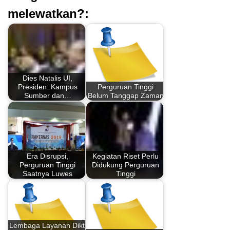
melewatkan?:
Dies Natalis UI,
Presiden: Kampus
Perguruan Tinggi
Sumber dan…
Belum Tanggap Zaman
Era Disrupsi,
Kegiatan Riset Perlu
Perguruan Tinggi
Didukung Perguruan
Saatnya Luwes
Tinggi
Lembaga Layanan Dikti