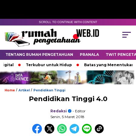
SCROLL TO CONTINUE WITH CONTENT
TENTANG RUMAH PENGETAHUAN
PRANALA
TWIT PENGET
Terkubur untuk Hidup
Batas yang Menentukan Nasib B
/
/
Home
Artikel
Pendidikan Tinggi
Pendidikan Tinggi 4.0
Redaksi
- Editor
Senin, 5 Maret 2018