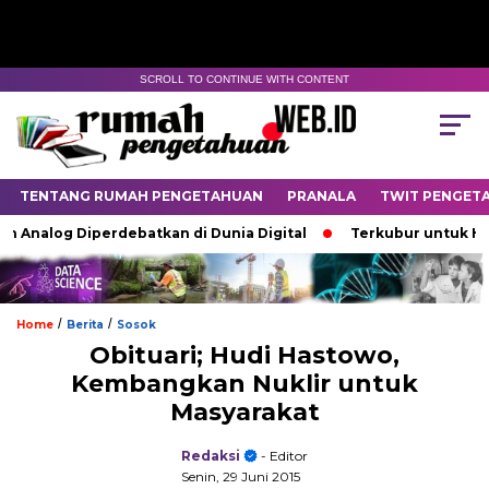
SCROLL TO CONTINUE WITH CONTENT
TENTANG RUMAH PENGETAHUAN
PRANALA
TWIT PENGET
h Analog Diperdebatkan di Dunia Digital
Terkubur untuk Hid
/
/
Home
Berita
Sosok
Obituari; Hudi Hastowo,
Kembangkan Nuklir untuk
Masyarakat
Redaksi
- Editor
Senin, 29 Juni 2015