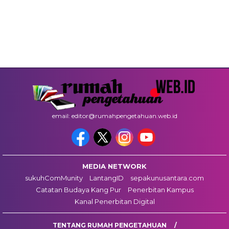
email: editor@rumahpengetahuan.web.id
MEDIA NETWORK
sukuhComMunity
LantangID
sepakunusantara.com
Catatan Budaya Kang Pur
Penerbitan Kampus
Kanal Penerbitan Digital
TENTANG RUMAH PENGETAHUAN