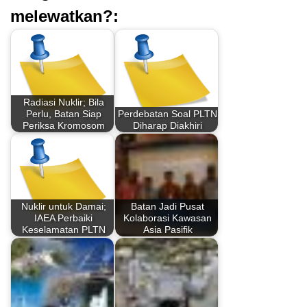
melewatkan?:
Radiasi Nuklir; Bila
Perlu, Batan Siap
Perdebatan Soal PLTN
Periksa Kromosom
Diharap Diakhiri
Nuklir untuk Damai;
Batan Jadi Pusat
IAEA Perbaiki
Kolaborasi Kawasan
Keselamatan PLTN
Asia Pasifik