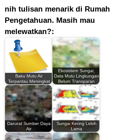
nih tulisan menarik di Rumah
Pengetahuan. Masih mau
melewatkan?:
Ekosistem Sungai;
Baku Mutu Air
Data Mutu Lingkungan
Terpantau Meningkat
Belum Transparan
Darurat Sumber Daya
Sungai Kering Lebih
Air
Lama