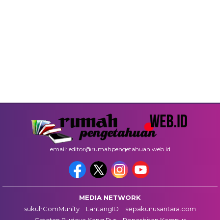
email: editor@rumahpengetahuan.web.id
MEDIA NETWORK
sukuhComMunity
LantangID
sepakunusantara.com