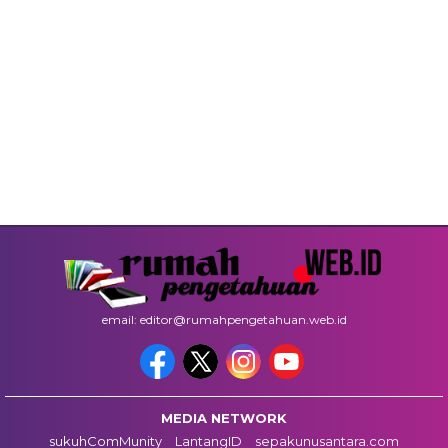
email: editor@rumahpengetahuan.web.id
MEDIA NETWORK
sukuhComMunity
LantangID
sepakunusantara.com