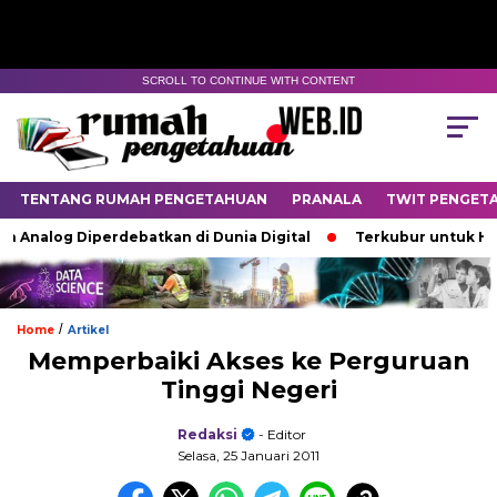
SCROLL TO CONTINUE WITH CONTENT
TENTANG RUMAH PENGETAHUAN
PRANALA
TWIT PENGET
Analog Diperdebatkan di Dunia Digital
Terkubur untuk Hidup
/
Home
Artikel
Memperbaiki Akses ke Perguruan
Tinggi Negeri
Redaksi
- Editor
Selasa, 25 Januari 2011