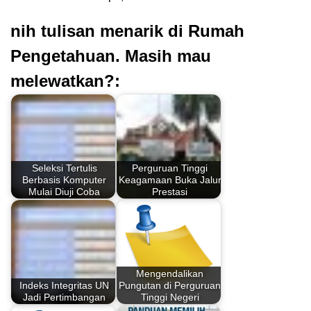
nih tulisan menarik di Rumah
Pengetahuan. Masih mau
melewatkan?:
Seleksi Tertulis
Perguruan Tinggi
Berbasis Komputer
Keagamaan Buka Jalur
Mulai Diuji Coba
Prestasi
Mengendalikan
Indeks Integritas UN
Pungutan di Perguruan
Jadi Pertimbangan
Tinggi Negeri