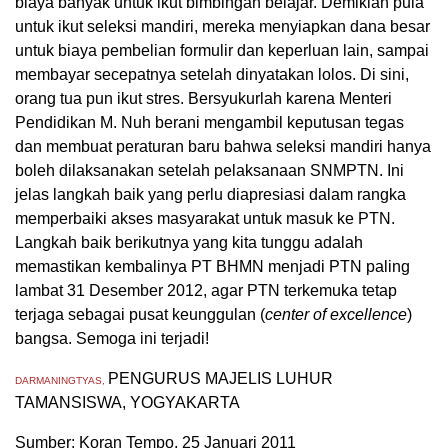
biaya banyak untuk ikut bimbingan belajar. Demikian pula
untuk ikut seleksi mandiri, mereka menyiapkan dana besar
untuk biaya pembelian formulir dan keperluan lain, sampai
membayar secepatnya setelah dinyatakan lolos. Di sini,
orang tua pun ikut stres. Bersyukurlah karena Menteri
Pendidikan M. Nuh berani mengambil keputusan tegas
dan membuat peraturan baru bahwa seleksi mandiri hanya
boleh dilaksanakan setelah pelaksanaan SNMPTN. Ini
jelas langkah baik yang perlu diapresiasi dalam rangka
memperbaiki akses masyarakat untuk masuk ke PTN.
Langkah baik berikutnya yang kita tunggu adalah
memastikan kembalinya PT BHMN menjadi PTN paling
lambat 31 Desember 2012, agar PTN terkemuka tetap
terjaga sebagai pusat keunggulan (
center of excellence
)
bangsa. Semoga ini terjadi!
PENGURUS MAJELIS LUHUR
DARMANINGTYAS,
TAMANSISWA, YOGYAKARTA
Sumber: Koran Tempo, 25 Januari 2011