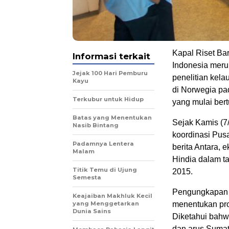
Kapal Riset Ba
Informasi terkait
Indonesia merup
Jejak 100 Hari Pemburu
penelitian kela
Kayu
di Norwegia pa
Terkubur untuk Hidup
yang mulai ber
Batas yang Menentukan
Sejak Kamis (7/
Nasib Bintang
koordinasi Pusa
Padamnya Lentera
berita Antara, 
Malam
Hindia dalam t
Titik Temu di Ujung
2015.
Semesta
Pengungkapan p
Keajaiban Makhluk Kecil
yang Menggetarkan
menentukan pro
Dunia Sains
Diketahui bahwa
dan arus Sumat