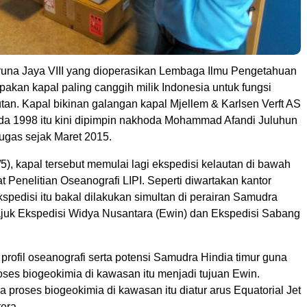
runa Jaya VIII yang dioperasikan Lembaga Ilmu Pengetahuan
akan kapal paling canggih milik Indonesia untuk fungsi
utan. Kapal bikinan galangan kapal Mjellem & Karlsen Verft AS
da 1998 itu kini dipimpin nakhoda Mohammad Afandi Juluhun
tugas sejak Maret 2015.
5), kapal tersebut memulai lagi ekspedisi kelautan di bawah
t Penelitian Oseanografi LIPI. Seperti diwartakan kantor
ekspedisi itu bakal dilakukan simultan di perairan Samudra
ajuk Ekspedisi Widya Nusantara (Ewin) dan Ekspedisi Sabang
rofil oseanografi serta potensi Samudra Hindia timur guna
ses biogeokimia di kawasan itu menjadi tujuan Ewin.
 proses biogeokimia di kawasan itu diatur arus Equatorial Jet
era.