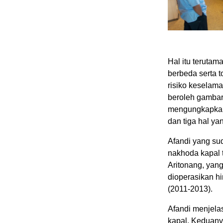
Hal itu terutam
berbeda serta t
risiko keselama
beroleh gambar
mengungkapkan 
dan tiga hal ya
Afandi yang sud
nakhoda kapal
Aritonang, yan
dioperasikan hi
(2011-2013).
Afandi menjelas
kapal. Keduan