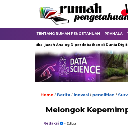
TENTANG RUMAH PENGETAHUAN
PRANALA
u
Ketika Ijazah Analog Diperdebatkan di Dunia Digital
T
Home
Berita
inovasi
penelitian
Surv
/
/
/
/
Melongok Kepemimpin
Redaksi
- Editor