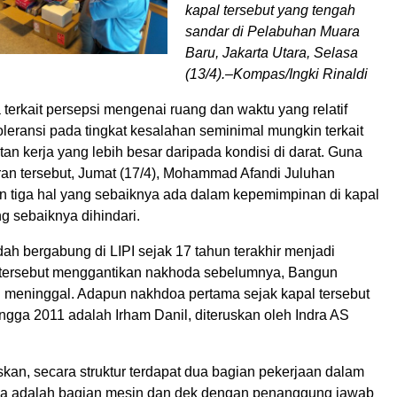
kapal tersebut yang tengah
sandar di Pelabuhan Muara
Baru, Jakarta Utara, Selasa
(13/4).–Kompas/Ingki Rinaldi
a terkait persepsi mengenai ruang dan waktu yang relatif
oleransi pada tingkat kesalahan seminimal mungkin terkait
tan kerja yang lebih besar daripada kondisi di darat. Guna
an tersebut, Jumat (17/4), Mohammad Afandi Juluhan
tiga hal yang sebaiknya ada dalam kepemimpinan di kapal
ng sebaiknya dihindari.
ah bergabung di LIPI sejak 17 tahun terakhir menjadi
 tersebut menggantikan nakhoda sebelumnya, Bangun
g meninggal. Adapun nakhdoa pertama sejak kapal tersebut
ngga 2011 adalah Irham Danil, diteruskan oleh Indra AS
kan, secara struktur terdapat dua bagian pekerjaan dalam
ya adalah bagian mesin dan dek dengan penanggung jawab