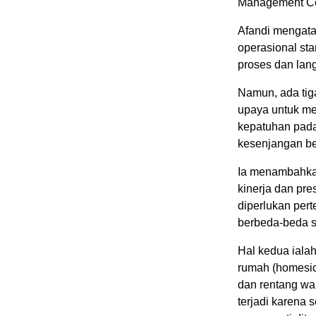
Management Cod
Afandi mengata
operasional stan
proses dan lan
Namun, ada tig
upaya untuk me
kepatuhan pada 
kesenjangan be
Ia menambahkan
kinerja dan pre
diperlukan per
berbeda-beda s
Hal kedua ialah
rumah (homesic
dan rentang wak
terjadi karena