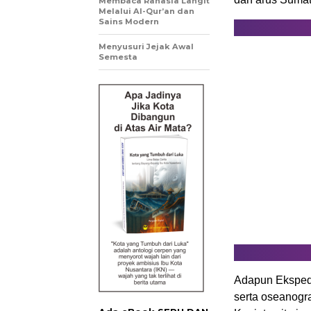
Membaca Rahasia Langit
Melalui Al-Qur’an dan
Sains Modern
Menyusuri Jejak Awal
Semesta
Adapun Eksped
serta oseanogr