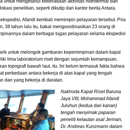
ga untuk mengetahui keberadaan aktivitas hidrotermal dan
 lokasi penelitian, seperti dikutip dari kantor berita Antara.
ekspedisi, Afandi kembali memimpin pelayaran tersebut. Pria
, 38 tahun lalu itu, bakal mengoordinasikan 23 orang di
inannya dalam berbagai tugas pelayaran selama ekspedisi
arik untuk melongok gambaran kepemimpinan dalam kapal
liki lima laboratorium riset dengan sejumlah kemampuan,
an topografi bawah laut, itu. Ini belum termasuk fakta bahwa
t perbedaan antara bekerja di atas kapal yang tengah
tan dan yang bekerja di daratan.
Nakhoda Kapal Riset Baruna
Jaya VIII, Mohammad Afandi
Juluhun (kedua dari kanan)
tengah menyimak paparan
peneliti kelautan asal Jerman,
Dr. Andreas Kunzmann dalam