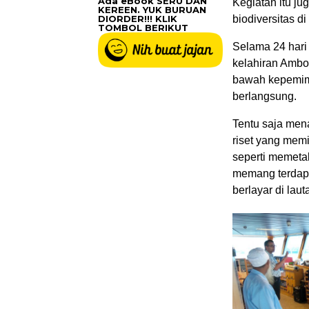
Ada eBook SERU DAN
Kegiatan itu ju
KEREEN. YUK BURUAN
DIORDER!!! KLIK
biodiversitas di
TOMBOL BERIKUT
Selama 24 hari 
kelahiran Ambon
bawah kepemimp
berlangsung.
Tentu saja men
riset yang memi
seperti memetak
memang terdapa
berlayar di lau