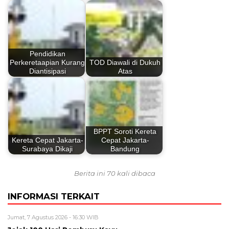
Pendidikan
Perkeretaapian Kurang
TOD Diawali di Dukuh
Diantisipasi
Atas
BPPT Soroti Kereta
Kereta Cepat Jakarta-
Cepat Jakarta-
Surabaya Dikaji
Bandung
Berita ini 70 kali dibaca
INFORMASI TERKAIT
Jumat, 7 Agustus 2026 - 16:30 WIB