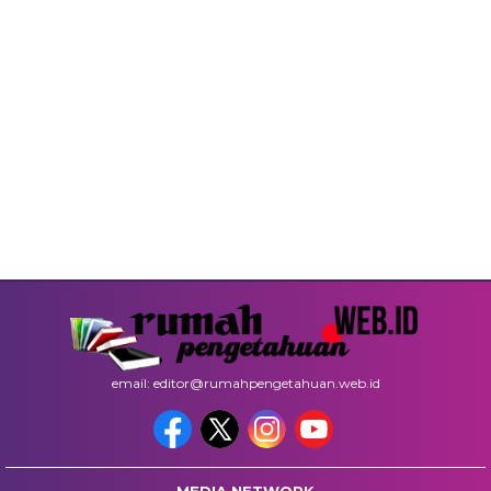
email: editor@rumahpengetahuan.web.id