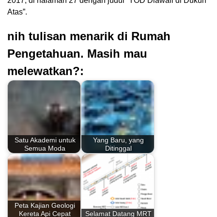
2017, di halaman 27 dengan judul “TOD Diawali di Dukuh
Atas”.
nih tulisan menarik di Rumah
Pengetahuan. Masih mau
melewatkan?:
Satu Akademi untuk
Yang Baru, yang
Semua Moda
Ditinggal
Peta Kajian Geologi
Kereta Api Cepat
Selamat Datang MRT