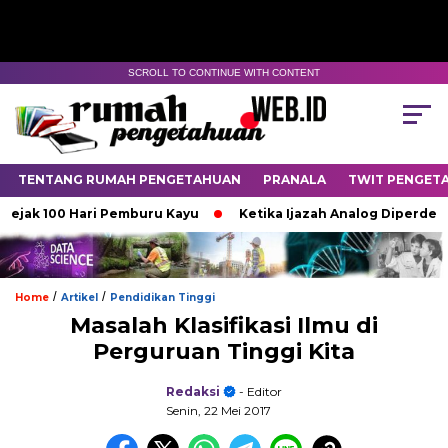
SCROLL TO CONTINUE WITH CONTENT
TENTANG RUMAH PENGETAHUAN
PRANALA
TWIT PENGET
k 100 Hari Pemburu Kayu
Ketika Ijazah Analog Diperdebatkan 
/
/
Home
Artikel
Pendidikan Tinggi
Masalah Klasifikasi Ilmu di
Perguruan Tinggi Kita
Redaksi
- Editor
Senin, 22 Mei 2017