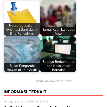
Neuro Education;
Orientasi Baru dalam
Hargai Keunikan pada
Ilmu Pendidikan
Anak
Budaya Berkomputer
Bulan Pengaruhi
dan Kecakapan
Hewan di Laut Arktik
Bernalar
Berita ini 64 kali dibaca
INFORMASI TERKAIT
Minggu, 9 Agustus 2026 - 14:50 WIB