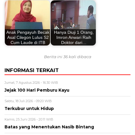
Anak Pengayuh Becak
Hanya Diuji 1 Orang,
Asal Cilegon Lulus S2
Imron Anwari Raih
Cum Laude di ITB
Doktor dari…
Berita ini 36 kali dibaca
INFORMASI TERKAIT
Jumat, 7 Agustus 2026 - 16:30 WIB
Jejak 100 Hari Pemburu Kayu
Sabtu, 18 Juli 2026 - 09:20 WIB
Terkubur untuk Hidup
Kamis, 25 Juni 2026 - 20:11 WIB
Batas yang Menentukan Nasib Bintang