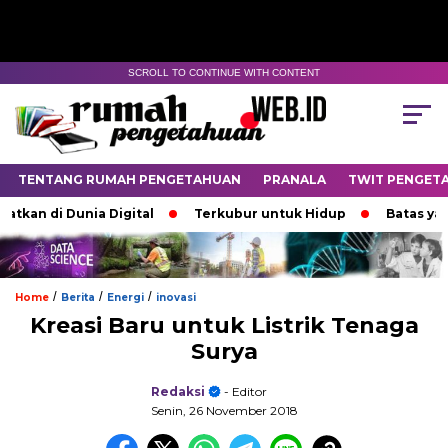
SCROLL TO CONTINUE WITH CONTENT
TENTANG RUMAH PENGETAHUAN
PRANALA
TWIT PENGET
 di Dunia Digital
Terkubur untuk Hidup
Batas yang Me
/
/
/
Home
Berita
Energi
inovasi
Kreasi Baru untuk Listrik Tenaga
Surya
Redaksi
- Editor
Senin, 26 November 2018