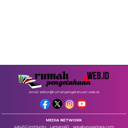
email: editor@rumahpengetahuan.web.id
MEDIA NETWORK
sukuhComMunity
LantangID
sepakunusantara.com