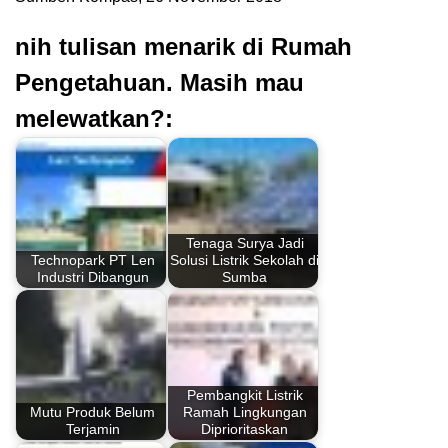
nih tulisan menarik di Rumah
Pengetahuan. Masih mau
melewatkan?:
Tenaga Surya Jadi
Technopark PT Len
Solusi Listrik Sekolah di
Industri Dibangun
Sumba
Pembangkit Listrik
Mutu Produk Belum
Ramah Lingkungan
Terjamin
Diprioritaskan