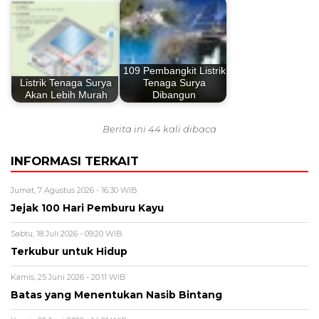
109 Pembangkit Listrik
Listrik Tenaga Surya
Tenaga Surya
Akan Lebih Murah
Dibangun
Berita ini 44 kali dibaca
INFORMASI TERKAIT
Jumat, 7 Agustus 2026 - 16:30 WIB
Jejak 100 Hari Pemburu Kayu
Sabtu, 18 Juli 2026 - 09:20 WIB
Terkubur untuk Hidup
Kamis, 25 Juni 2026 - 20:11 WIB
Batas yang Menentukan Nasib Bintang