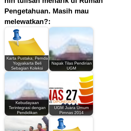
nih tulisan menarik di Rumah
Pengetahuan. Masih mau
melewatkan?:
Karta Pustaka; Pemda
Yogyakarta Beli
Napak Tilas Pendirian
Sebagian Koleksi
UGM
Kebudayaan
Terintegrasi dengan
UGM Juara Umum
Pendidikan
Pimnas 2014