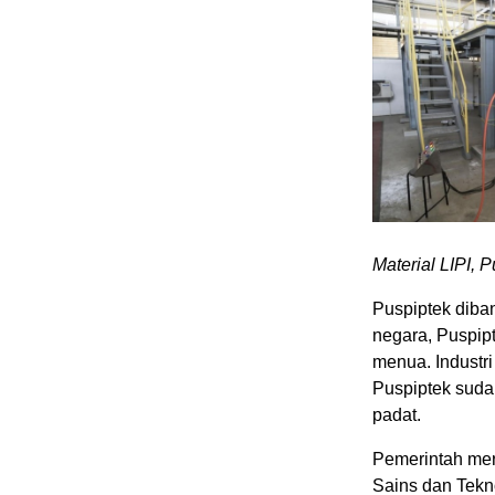
Material LIPI, 
Puspiptek diba
negara, Puspip
menua. Industri
Puspiptek sud
padat.
Pemerintah mer
Sains dan Tekno