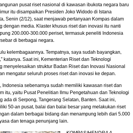
gunan pusat riset nasional di kawasan ibukota negara baru
imur itu disampaikan Presiden Joko Widodo di Istana
ta, Senin (2/12), saat menjawab pertanyaan Kompas dalam
 dengan media. Klaster khusus riset dan inovasi itu nanti
g 200.000-300.000 periset, termasuk peneliti Indonesia
ersebar di berbagai negara.
 dulu kelembagaannya. Tempatnya, saya sudah bayangkan,
,” katanya. Saat ini, Kementerian Riset dan Teknologi
menyelesaikan struktur Badan Riset dan Inovasi Nasional
n mengatur seluruh proses riset dan inovasi ke depan.
, Indonesia sebenarnya sudah memiliki kawasan riset dan
 itu, yaitu Pusat Penelitian Ilmu Pengetahuan dan Teknologi
g ada di Serpong, Tangerang Selatan, Banten. Saat ini,
iki 50-an pusat, balai dan balai besar yang melakukan riset
gan dalam berbagai bidang dan menampung lebih dari 5.000
ayasa dan tenaga penunjang lain.
KOMPAS/HENDRA A