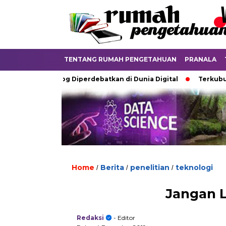
TENTANG RUMAH PENGETAHUAN
PRANALA
azah Analog Diperdebatkan di Dunia Digital
Terkubur untuk 
Home
Berita
penelitian
teknologi
/
/
/
Jangan 
Redaksi
- Editor