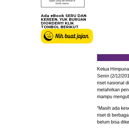
Ada eBook SERU DAN
KEREEN. YUK BURUAN
DIORDER!!! KLIK
TOMBOL BERIKUT
Ketua Himpunan 
Senin (2/12/20
riset nasional 
melahirkan pen
mampu mengubah
“Masih ada kese
riset di berba
belum bisa dik