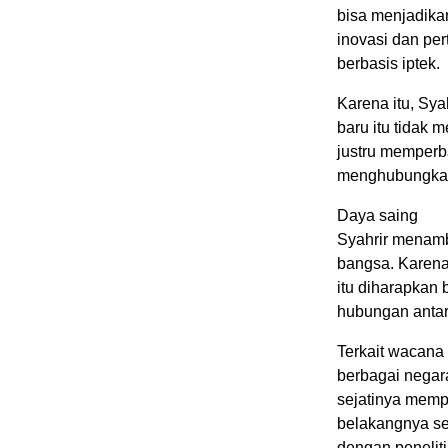
bisa menjadik
inovasi dan pe
berbasis iptek.
Karena itu, Sya
baru itu tidak
justru memperb
menghubungkan 
Daya saing
Syahrir menamb
bangsa. Karena 
itu diharapkan 
hubungan antar
Terkait wacana 
berbagai negara,
sejatinya memp
belakangnya se
dengan penelit