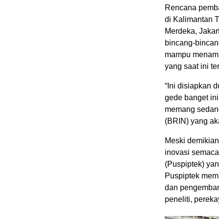
Rencana pemban
di Kalimantan T
Merdeka, Jakar
bincang-bincang
mampu menampun
yang saat ini t
“Ini disiapkan
gede banget ini
memang sedang 
(BRIN) yang aka
Meski demikian
inovasi semacam
(Puspiptek) yan
Puspiptek memil
dan pengemban
peneliti, perek