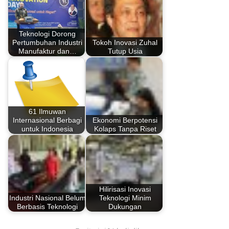
Teknologi Dorong
Pertumbuhan Industri
Tokoh Inovasi Zuhal
Manufaktur dan…
Tutup Usia
61 Ilmuwan
Internasional Berbagi
Ekonomi Berpotensi
untuk Indonesia
Kolaps Tanpa Riset
Hilirisasi Inovasi
Industri Nasional Belum
Teknologi Minim
Berbasis Teknologi
Dukungan