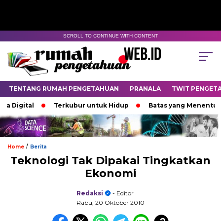
SCROLL TO CONTINUE WITH CONTENT
TENTANG RUMAH PENGETAHUAN
PRANALA
TWIT PENGET
igital
Terkubur untuk Hidup
Batas yang Menentukan N
/
Home
Berita
Teknologi Tak Dipakai Tingkatkan
Ekonomi
Redaksi
- Editor
Rabu, 20 Oktober 2010