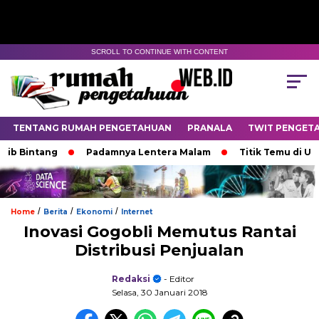
SCROLL TO CONTINUE WITH CONTENT
TENTANG RUMAH PENGETAHUAN
PRANALA
TWIT PENGET
tang
Padamnya Lentera Malam
Titik Temu di Ujung Se
/
/
/
Home
Berita
Ekonomi
Internet
Inovasi Gogobli Memutus Rantai
Distribusi Penjualan
Redaksi
- Editor
Selasa, 30 Januari 2018