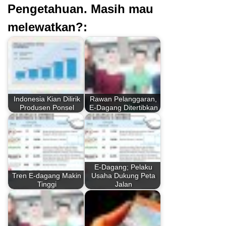
Pengetahuan. Masih mau
melewatkan?:
Indonesia Kian Dilirik
Rawan Pelanggaran,
Produsen Ponsel
E-Dagang Ditertibkan
E-Dagang; Pelaku
Tren E-dagang Makin
Usaha Dukung Peta
Tinggi
Jalan