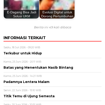
E-Dagang Bisa Jadi
Evolusi Digital untuk
Solusi UKM
Dorong Pertumbuhan
Berita ini 49 kali dibaca
INFORMASI TERKAIT
Sabtu, 18 Juli 2026 - 09:20 WIB
Terkubur untuk Hidup
Kamis, 25 Juni 2026 - 20:11 WIB
Batas yang Menentukan Nasib Bintang
Kamis, 25 Juni 2026 - 14:21 WIB
Padamnya Lentera Malam
Senin, 22 Juni 2026 - 15:10 WIB
Titik Temu di Ujung Semesta
Sabtu, 20 Juni 2026 - 20:51 WIB