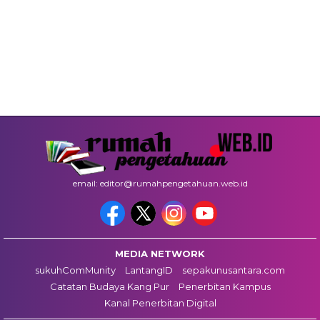
email: editor@rumahpengetahuan.web.id
MEDIA NETWORK
sukuhComMunity
LantangID
sepakunusantara.com
Catatan Budaya Kang Pur
Penerbitan Kampus
Kanal Penerbitan Digital