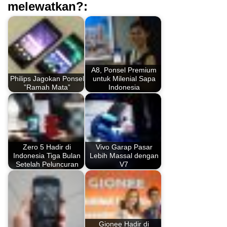
melewatkan?:
A8, Ponsel Premium
Philips Jagokan Ponsel
untuk Milenial Sapa
”Ramah Mata”
Indonesia
Zero 5 Hadir di
Vivo Garap Pasar
Indonesia Tiga Bulan
Lebih Massal dengan
Setelah Peluncuran
V7
Gionee Hadir di