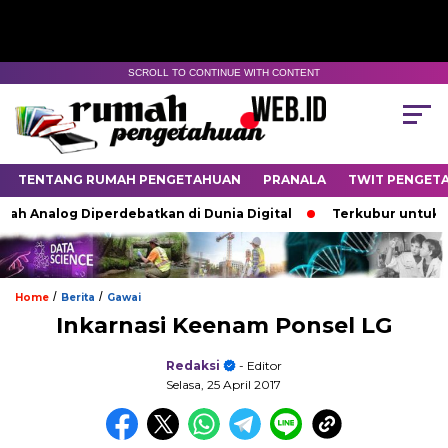
SCROLL TO CONTINUE WITH CONTENT
TENTANG RUMAH PENGETAHUAN
PRANALA
TWIT PENGET
nalog Diperdebatkan di Dunia Digital
Terkubur untuk Hidup
/
/
Home
Berita
Gawai
Inkarnasi Keenam Ponsel LG
Redaksi
- Editor
Selasa, 25 April 2017