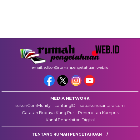
email: editor@rumahpengetahuan.web.id
MEDIA NETWORK
sukuhComMunity
LantangID
sepakunusantara.com
Catatan Budaya Kang Pur
Penerbitan Kampus
Kanal Penerbitan Digital
TENTANG RUMAH PENGETAHUAN