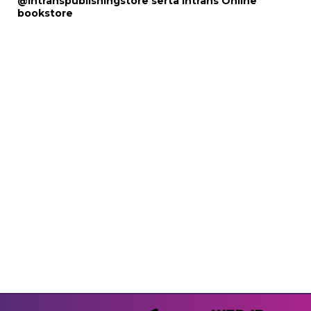
@intranspublishingstore
serta
Intrans Online
bookstore