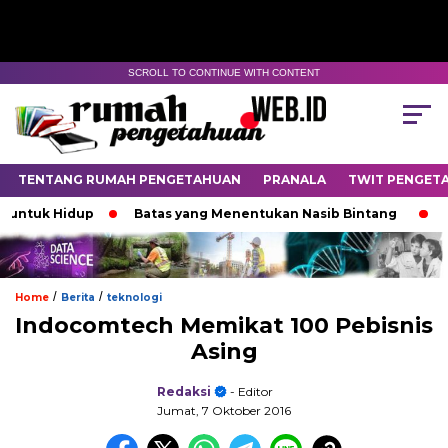
SCROLL TO CONTINUE WITH CONTENT
TENTANG RUMAH PENGETAHUAN
PRANALA
TWIT PENGET
tuk Hidup
Batas yang Menentukan Nasib Bintang
Keti
/
/
Home
Berita
teknologi
Indocomtech Memikat 100 Pebisnis
Asing
Redaksi
- Editor
Jumat, 7 Oktober 2016