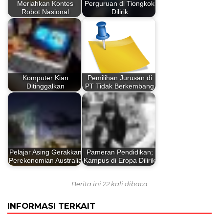
Meriahkan Kontes
Perguruan di Tiongkok
Robot Nasional
Dilirik
Komputer Kian
Pemilihan Jurusan di
Ditinggalkan
PT Tidak Berkembang
Pelajar Asing Gerakkan
Pameran Pendidikan;
Perekonomian Australia
Kampus di Eropa Dilirik
Berita ini 22 kali dibaca
INFORMASI TERKAIT