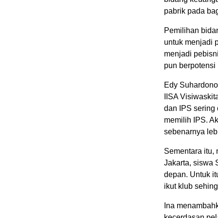
pabrik pada bag
Pemilihan bida
untuk menjadi p
menjadi pebisni
pun berpotensi 
Edy Suhardono,
IISA Visiwaski
dan IPS sering 
memilih IPS. A
sebenarnya lebi
Sementara itu,
Jakarta, siswa
depan. Untuk i
ikut klub sehin
Ina menambahka
kecerdasan pel