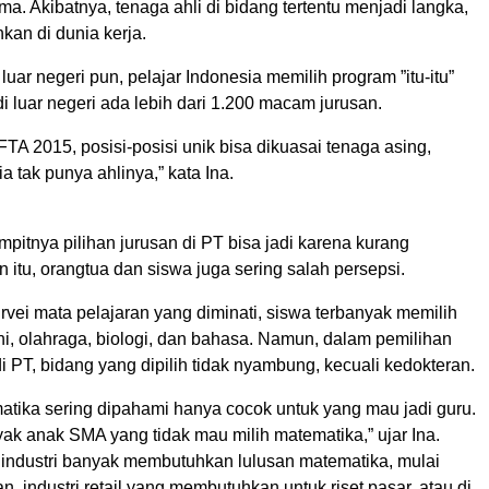
a. Akibatnya, tenaga ahli di bidang tertentu menjadi langka,
kan di dunia kerja.
 luar negeri pun, pelajar Indonesia memilih program ”itu-itu”
di luar negeri ada lebih dari 1.200 macam jurusan.
A 2015, posisi-posisi unik bisa dikuasai tenaga asing,
a tak punya ahlinya,” kata Ina.
mpitnya pilihan jurusan di PT bisa jadi karena kurang
in itu, orangtua dan siswa juga sering salah persepsi.
vei mata pelajaran yang diminati, siswa terbanyak memilih
i, olahraga, biologi, dan bahasa. Namun, dalam pemilihan
di PT, bidang yang dipilih tidak nyambung, kecuali kedokteran.
atika sering dipahami hanya cocok untuk yang mau jadi guru.
ak anak SMA yang tidak mau milih matematika,” ujar Ina.
 industri banyak membutuhkan lulusan matematika, mulai
, industri retail yang membutuhkan untuk riset pasar, atau di