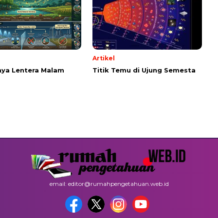
Artikel
ya Lentera Malam
Titik Temu di Ujung Semesta
email: editor@rumahpengetahuan.web.id