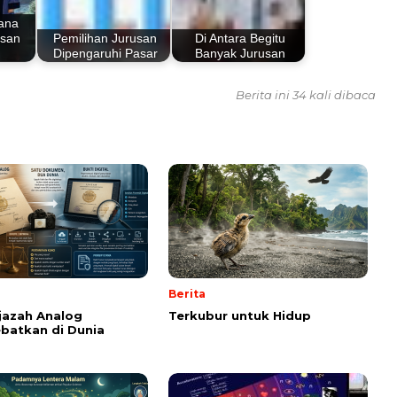
jana
usan
Pemilihan Jurusan
Di Antara Begitu
…
Dipengaruhi Pasar
Banyak Jurusan
Berita ini 34 kali dibaca
Berita
Ijazah Analog
Terkubur untuk Hidup
batkan di Dunia