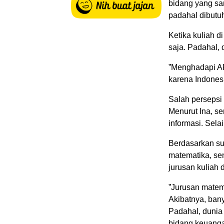
bidang yang sam
padahal dibutuh
Ketika kuliah di
saja. Padahal, 
”Menghadapi AFT
karena Indonesi
Salah persepsi
Menurut Ina, se
informasi. Sela
Berdasarkan sur
matematika, sen
jurusan kuliah 
”Jurusan matem
Akibatnya, bany
Padahal, dunia
bidang keuangan