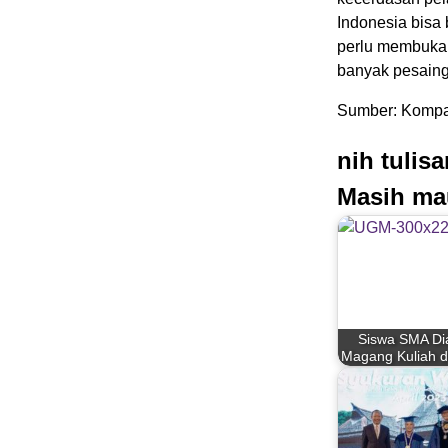
Indonesia bisa
perlu membuka 
banyak pesaingn
Sumber: Kompa
nih tulis
Masih ma
Siswa SMA Di
Magang Kuliah 