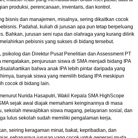
ian produksi, perencanaan, inventaris, dan kontrol.
ng bisnis dan manajemen, misalnya, sering dikaitkan cocok
ebisnis. Padahal, kuliah di jurusan apa pun tetap berpeluang
s. Bahkan, jurusan seni rupa dan olahraga yang kurang dilirik
melahirkan pebisnis yang sukses di bidang tersebut.
 psikolog dan Direktur Pusat Penelitian dan Assessment PT
ta mengatakan, penjurusan siswa di SMA menjadi bidang IPA
disalahartikan bahwa anak IPA lebih pintar daripada yang
khirnya, banyak siswa yang memilih bidang IPA meskipun
h cocok di bidang lain.
 menurut Nurida Hasaputri, Wakil Kepala SMA HighScope
 SMA sejak awal diajak memahami keinginannya di masa
tu, sekolah mewajibkan siswa magang, pelayanan sosial, dan
gga lulus sekolah sudah memiliki pengalaman kerja.
n, seiring keragaman minat, bakat, kepribadian, dan
ajar, seharusnya jurusan yang cocok untuk generasi muda