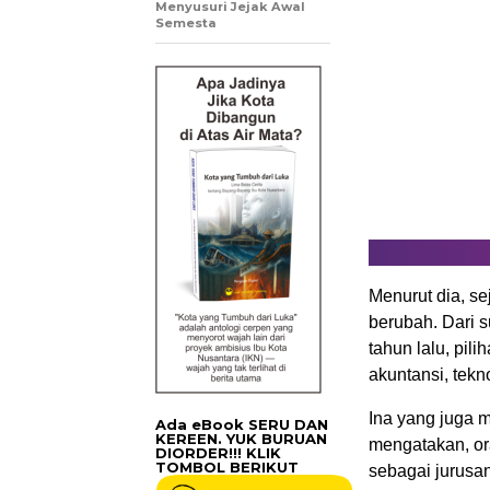
Menyusuri Jejak Awal
Semesta
Menurut dia, sej
berubah. Dari s
tahun lalu, pil
akuntansi, tekn
Ina yang juga m
Ada eBook SERU DAN
KEREEN. YUK BURUAN
mengatakan, or
DIORDER!!! KLIK
TOMBOL BERIKUT
sebagai jurusan