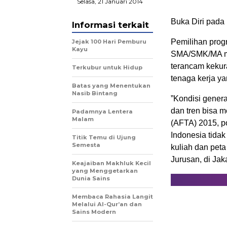
Selasa, 21 Januari 2014
Buka Diri pada 
Informasi terkait
Pemilihan progr
Jejak 100 Hari Pemburu
Kayu
SMA/SMK/MA mas
terancam kekura
Terkubur untuk Hidup
tenaga kerja y
Batas yang Menentukan
Nasib Bintang
”Kondisi gener
dan tren bisa 
Padamnya Lentera
Malam
(AFTA) 2015, po
Indonesia tidak
Titik Temu di Ujung
Semesta
kuliah dan peta
Jurusan, di Jaka
Keajaiban Makhluk Kecil
yang Menggetarkan
Dunia Sains
Membaca Rahasia Langit
Melalui Al-Qur’an dan
Sains Modern