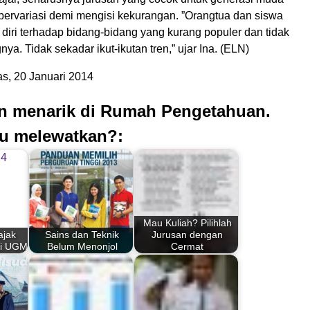
 bervariasi demi mengisi kekurangan. ”Orangtua dan siswa
diri terhadap bidang-bidang yang kurang populer dan tidak
ya. Tidak sekadar ikut-ikutan tren,” ujar Ina. (ELN)
s, 20 Januari 2014
an menarik di Rumah Pengetahuan.
u melewatkan?:
Mau Kuliah? Pilihlah
ajak
Sains dan Teknik
Jurusan dengan
di UGM
Belum Menonjol
Cermat