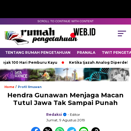
SCROLL TO CONTINUE WITH CONTENT
TENTANG RUMAH PENGETAHUAN
PRANALA
TWIT PENGET
100 Hari Pemburu Kayu
Ketika Ijazah Analog Diperdebatkan di
/
Home
Profil Ilmuwan
Hendra Gunawan Menjaga Macan
Tutul Jawa Tak Sampai Punah
Redaksi
- Editor
Jumat, 9 Agustus 2019