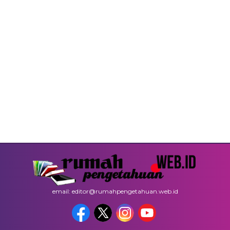
email: editor@rumahpengetahuan.web.id