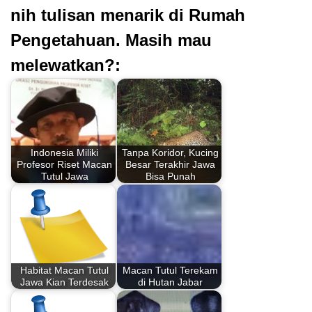
nih tulisan menarik di Rumah
Pengetahuan. Masih mau
melewatkan?:
Indonesia Miliki
Tanpa Koridor, Kucing
Profesor Riset Macan
Besar Terakhir Jawa
Tutul Jawa
Bisa Punah
Habitat Macan Tutul
Macan Tutul Terekam
Jawa Kian Terdesak
di Hutan Jabar