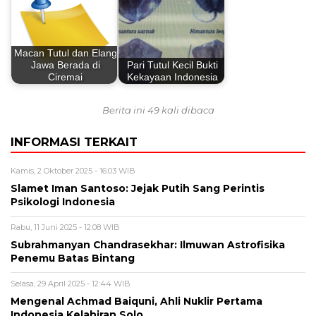
Macan Tutul dan Elang
Jawa Berada di
Pari Tutul Kecil Bukti
Ciremai
Kekayaan Indonesia
Berita ini 49 kali dibaca
INFORMASI TERKAIT
Kamis, 2 Oktober 2025 - 16:03 WIB
Slamet Iman Santoso: Jejak Putih Sang Perintis
Psikologi Indonesia
Rabu, 11 Juni 2025 - 12:08 WIB
Subrahmanyan Chandrasekhar: Ilmuwan Astrofisika
Penemu Batas Bintang
Selasa, 29 April 2025 - 12:44 WIB
Mengenal Achmad Baiquni, Ahli Nuklir Pertama
Indonesia Kelahiran Solo