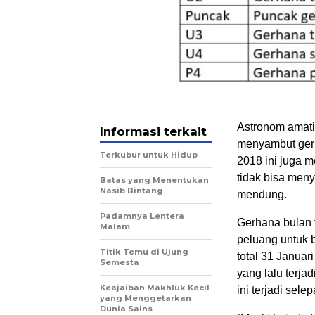
Astronom amatir
Informasi terkait
menyambut gerh
Terkubur untuk Hidup
2018 ini juga 
tidak bisa meny
Batas yang Menentukan
Nasib Bintang
mendung.
Padamnya Lentera
Gerhana bulan t
Malam
peluang untuk 
Titik Temu di Ujung
total 31 Januar
Semesta
yang lalu terja
Keajaiban Makhluk Kecil
ini terjadi sel
yang Menggetarkan
Dunia Sains