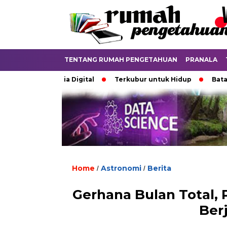
TENTANG RUMAH PENGETAHUAN
PRANALA
kan di Dunia Digital
Terkubur untuk Hidup
Batas yang
Home
Astronomi
Berita
/
/
Gerhana Bulan Total, 
Ber