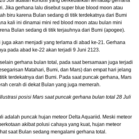
28 Juli adalah kondisi yang berkebalikan terhadap gerhana
i. Jika gerhana lalu disebut super blue blood moon atau
ah biru karena Bulan sedang di titik terdekatnya dari Bumi
ana kali ini dinamai mini red blood moon atau bulan mini
ena Bulan sedang di titik terjauhnya dari Bumi (apogee).
i juga akan menjadi yang terlama di abad ke-21. Gerhana
nya pada abad ke-22 akan terjadi 9 Juni 2123.
 selain gerhana bulan total, pada saat bersamaan juga terjadi
esegarisan Matahari, Bumi, dan Mars) dan empat hari jelang
titik terdekatnya dari Bumi. Pada saat puncak gerhana, Mars
erah cerah di dekat Bulan yang juga memerah.
strasi posisi Mars saat puncak gerhana bulan total 28 Juli
Juli adalah puncak hujan meteor Delta Aquariid. Meski meteor
i perkotaan akibat polusi cahaya yang kuat, hujan meteor
ihat saat Bulan sedang mengalami gerhana total.