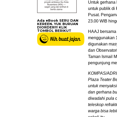
Untuk gerhana 
untuk publik di
Pusat. Pengama
Ada eBook SERU DAN
23.00 WIB hing
KEREEN. YUK BURUAN
DIORDER!!! KLIK
TOMBOL BERIKUT
HAAJ bersama P
menggunakan 15
digunakan masy
dan Observator
Taman Ismail 
pengunjung mel
KOMPAS/ADRIA
Plaza Teater B
untuk menyaksi
dan gerhana bu
diwadahi pula 
teleskop refrak
warga bisa leb