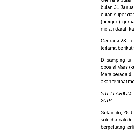
Gerhana bulan 
bulan 31 Januar
bulan super dar
(perigee), gerh
merah darah kar
Gerhana 28 Jul
terlama berikut
Di samping itu,
oposisi Mars (k
Mars berada di 
akan terlihat m
STELLARIUM–Ilu
2018.
Selain itu, 28 
sulit diamati d
berpeluang terl