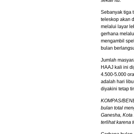
sekali itu.
Sebanyak tiga 
teleskop akan 
melalui layar l
gerhana melalui
mengambil spek
bulan berlangs
Jumlah masyara
HAAJ kali ini d
4.500-5.000 ora
adalah hari li
diyakini tetap ti
KOMPAS/BENED
bulan total me
Ganesha, Kota B
terlihat karena