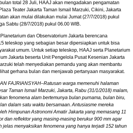
bulan total 28 Juli, HAAJ akan mengadakan pengamatan
 Plaza Teater Jakarta Taman Ismail Marzuki, Cikini, Jakarta
tan akan mulai dilakukan mulai Jumat (27/7/2018) pukul
ga Sabtu (28/7/2018) pukul 06.00 WIB.
lanetarium dan Observatorium Jakarta berencana
 teleskop yang sebagian besar dipersiapkan untuk bisa
arakat umum. Untuk setiap teleskop, HAAJ serta Planetarium
ium Jakarta beserta Unit Pengelola Pusat Kesenian Jakarta
Marzuki telah menyediakan pemandu yang akan membantu
ihat gerhana bulan dan menjawab pertanyaan masyarakat.
N FAJRIANSYAH–Ratusan warga memenuhi halaman
esar Taman Ismail Marzuki, Jakarta, Rabu (31/1/2018) malam,
kan fenomena alam bertemunya bulan purnama, bulan biru,
lan dalam satu waktu bersamaan. Antusiasme mereka
oleh Himpunan Astronomi Amatir Jakarta yang memasang 11
tor dan reflektor yang masing-masing berukur 900 mm agar
ih jelas menyaksikan fenomena yang hanya terjadi 152 tahun