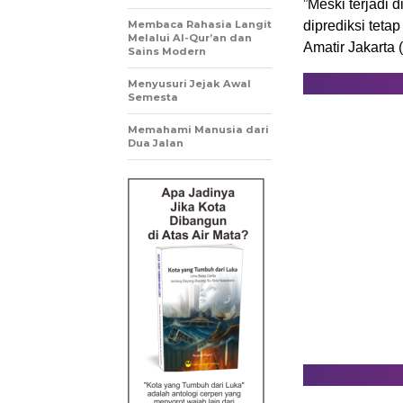
”Meski terjadi 
Membaca Rahasia Langit
diprediksi teta
Melalui Al-Qur’an dan
Amatir Jakarta
Sains Modern
Menyusuri Jejak Awal
Semesta
Memahami Manusia dari
Dua Jalan