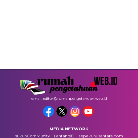
email: editor@rumahpengetahuan.web.id
MEDIA NETWORK
sukuhComMunity
LantangID
sepakunusantara.com