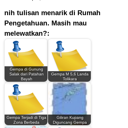
nih tulisan menarik di Rumah
Pengetahuan. Masih mau
melewatkan?:
Gempa di Gunung
Salak dari Patahan
Gempa M 5,6 Landa
Bayah
Tolikara
Gempa Terjadi di Tiga
Giliran Kupang
Zona Berbeda
Diguncang Gempa