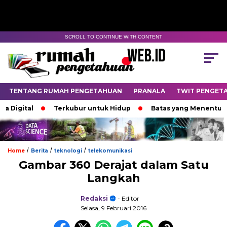
SCROLL TO CONTINUE WITH CONTENT
TENTANG RUMAH PENGETAHUAN
PRANALA
TWIT PENGET
l
Terkubur untuk Hidup
Batas yang Menentukan Nasib 
/
/
/
Home
Berita
teknologi
telekomunikasi
Gambar 360 Derajat dalam Satu
Langkah
Redaksi
- Editor
Selasa, 9 Februari 2016