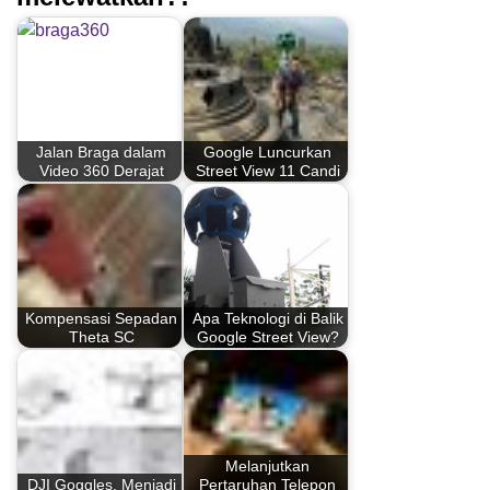
Jalan Braga dalam
Google Luncurkan
Video 360 Derajat
Street View 11 Candi
Kompensasi Sepadan
Apa Teknologi di Balik
Theta SC
Google Street View?
Melanjutkan
DJI Goggles, Menjadi
Pertaruhan Telepon