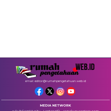
email: editor@rumahpengetahuan.web.id
MEDIA NETWORK