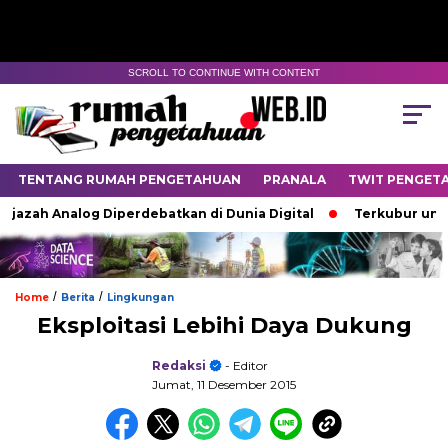
SCROLL TO CONTINUE WITH CONTENT
TENTANG RUMAH PENGETAHUAN
PRANALA
TWIT PENGET
h Analog Diperdebatkan di Dunia Digital
Terkubur untuk Hid
/
/
Home
Berita
Lingkungan
Eksploitasi Lebihi Daya Dukung
Redaksi
- Editor
Jumat, 11 Desember 2015