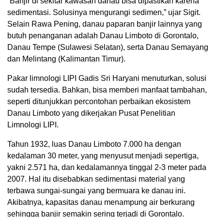
“Banjir di sekitar kawasan danau bisa dipastikan karena
sedimentasi. Solusinya mengurangi sedimen,” ujar Sigit.
Selain Rawa Pening, danau paparan banjir lainnya yang
butuh penanganan adalah Danau Limboto di Gorontalo,
Danau Tempe (Sulawesi Selatan), serta Danau Semayang
dan Melintang (Kalimantan Timur).
Pakar limnologi LIPI Gadis Sri Haryani menuturkan, solusi
sudah tersedia. Bahkan, bisa memberi manfaat tambahan,
seperti ditunjukkan percontohan perbaikan ekosistem
Danau Limboto yang dikerjakan Pusat Penelitian
Limnologi LIPI.
Tahun 1932, luas Danau Limboto 7.000 ha dengan
kedalaman 30 meter, yang menyusut menjadi sepertiga,
yakni 2.571 ha, dan kedalamannya tinggal 2-3 meter pada
2007. Hal itu disebabkan sedimentasi material yang
terbawa sungai-sungai yang bermuara ke danau ini.
Akibatnya, kapasitas danau menampung air berkurang
sehingga banjir semakin sering terjadi di Gorontalo.