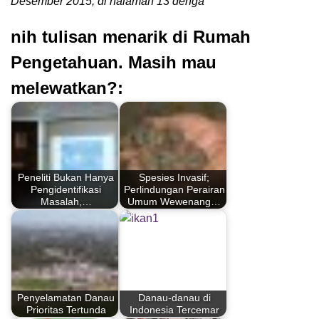
Desember 2015, di halaman 13 denga
nih tulisan menarik di Rumah
Pengetahuan. Masih mau
melewatkan?:
Peneliti Bukan Hanya
Spesies Invasif;
Pengidentifikasi
Perlindungan Perairan
Masalah,…
Umum Wewenang…
Penyelamatan Danau
Danau-danau di
Prioritas Tertunda
Indonesia Tercemar