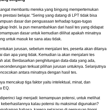
 sangat membantu mereka yang bingung mempertemukan
n prestasi belajar. “Sering yang datang di LPT tidak bisa
mpuan dasar dan penguasaan terhadap tugas-tugas
gkap Indri. Ia pun menambahkan dari hasil tes yang didapat
mampuan dasar untuk kemudian dilihat apakah minatnya
g untuk masuk ke sana atau tidak.
ntukan jurusan, sebelum menjalani tes, peserta akan ditanya
ai dan apa yang tidak. Kemudian ia akan menjalani tes
h alat. Berdasarkan penghitungan data-data yang ada,
 kecenderungan terkuat pilihan jurusan untuknya. Selanjutnya
encocokan antara minatnya dengan hasil tes.
nya mencakup tiga faktor yaitu intelektual, minat, dan
au EQ.
a diperinci lagi menjadi: kemampuan potensi, untuk melihat
 keberhasilannya kalau potensi itu maksimal digunakan?
haman bahasa, karena pelajaran di perguruan tinggi