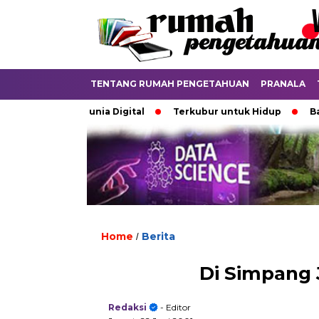
TENTANG RUMAH PENGETAHUAN
PRANALA
batkan di Dunia Digital
Terkubur untuk Hidup
Batas y
Home
Berita
/
Di Simpang 
Redaksi
- Editor