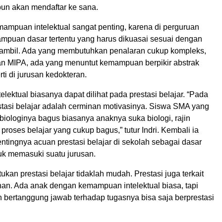
pun akan mendaftar ke sana.
ampuan intelektual sangat penting, karena di perguruan
ampuan dasar tertentu yang harus dikuasai sesuai dengan
iambil. Ada yang membutuhkan penalaran cukup kompleks,
usan MIPA, ada yang menuntut kemampuan berpikir abstrak
rti di jurusan kedokteran.
ektual biasanya dapat dilihat pada prestasi belajar. “Pada
stasi belajar adalah cerminan motivasinya. Siswa SMA yang
biologinya bagus biasanya anaknya suka biologi, rajin
 proses belajar yang cukup bagus,” tutur Indri. Kembali ia
tingnya acuan prestasi belajar di sekolah sebagai dasar
k memasuki suatu jurusan.
an prestasi belajar tidaklah mudah. Prestasi juga terkait
an. Ada anak dengan kemampuan intelektual biasa, tapi
n bertanggung jawab terhadap tugasnya bisa saja berprestasi