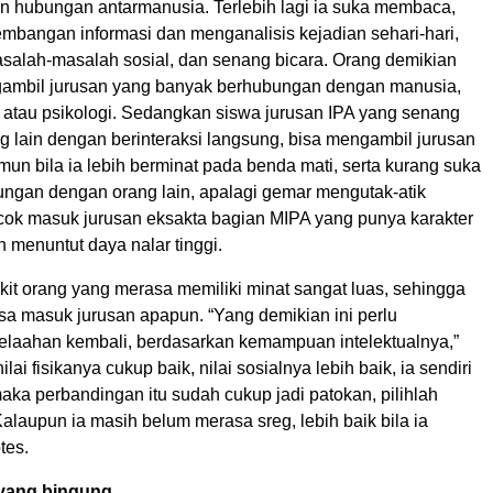
n hubungan antarmanusia. Terlebih lagi ia suka membaca,
embangan informasi dan menganalisis kejadian sehari-hari,
masalah-masalah sosial, dan senang bicara. Orang demikian
gambil jurusan yang banyak berhubungan dengan manusia,
, atau psikologi. Sedangkan siswa jurusan IPA yang senang
 lain dengan berinteraksi langsung, bisa mengambil jurusan
un bila ia lebih berminat pada benda mati, serta kurang suka
ngan dengan orang lain, apalagi gemar mengutak-atik
ocok masuk jurusan eksakta bagian MIPA yang punya karakter
 menuntut daya nalar tinggi.
kit orang yang merasa memiliki minat sangat luas, sehingga
sa masuk jurusan apapun. “Yang demikian ini perlu
laahan kembali, berdasarkan kemampuan intelektualnya,”
 nilai fisikanya cukup baik, nilai sosialnya lebih baik, ia sendiri
aka perbandingan itu sudah cukup jadi patokan, pilihlah
Kalaupun ia masih belum merasa sreg, lebih baik bila ia
tes.
 yang bingung