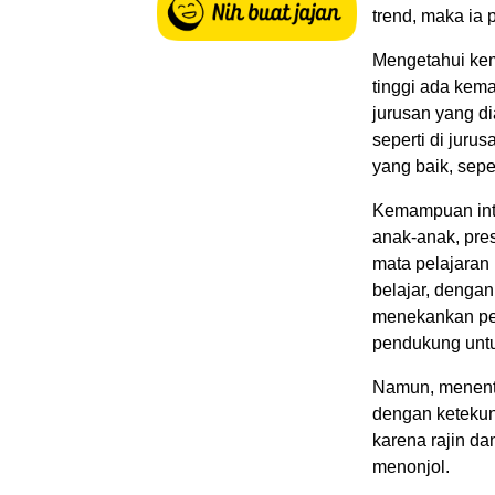
trend, maka ia 
Mengetahui kem
tinggi ada kem
jurusan yang d
seperti di jur
yang baik, sepe
Kemampuan intel
anak-anak, pre
mata pelajaran 
belajar, dengan
menekankan pen
pendukung untu
Namun, menentuk
dengan ketekun
karena rajin da
menonjol.