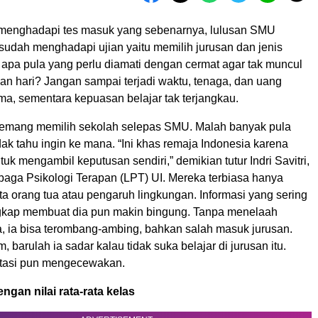
menghadapi tes masuk yang sebenarnya, lulusan SMU
udah menghadapi ujian yaitu memilih jurusan dan jenis
 apa pula yang perlu diamati dengan cermat agar tak muncul
an hari? Jangan sampai terjadi waktu, tenaga, dan uang
ma, sementara kepuasan belajar tak terjangkau.
emang memilih sekolah selepas SMU. Malah banyak pula
ak tahu ingin ke mana. “Ini khas remaja Indonesia karena
ntuk mengambil keputusan sendiri,” demikian tutur Indri Savitri,
baga Psikologi Terapan (LPT) UI. Mereka terbiasa hanya
a orang tua atau pengaruh lingkungan. Informasi yang sering
ngkap membuat dia pun makin bingung. Tanpa menelaah
ia bisa terombang-ambing, bahkan salah masuk jurusan.
, barulah ia sadar kalau tidak suka belajar di jurusan itu.
stasi pun mengecewakan.
gan nilai rata-rata kelas