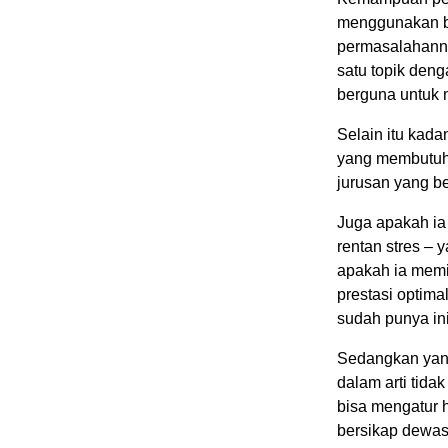
menggunakan ba
permasalahann
satu topik den
berguna untuk m
Selain itu kada
yang membutuhka
jurusan yang be
Juga apakah ia 
rentan stres –
apakah ia memi
prestasi optima
sudah punya inis
Sedangkan yan
dalam arti tida
bisa mengatur 
bersikap dewas