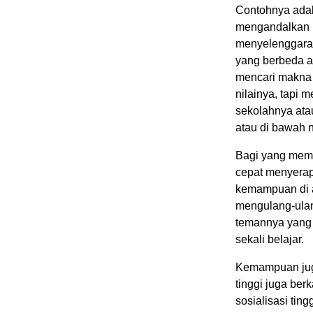
Contohnya adal
mengandalkan N
menyelenggarak
yang berbeda a
mencari makna 
nilainya, tapi
sekolahnya atau
atau di bawah ni
Bagi yang memil
cepat menyerap
kemampuan di at
mengulang-ulan
temannya yang 
sekali belajar.
Kemampuan juga
tinggi juga ber
sosialisasi tin