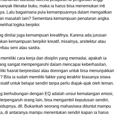
nyak literatur buku, maka ia harus bisa menemukan inti
ya. Lalu bagaimana pula kemampuannya dalam mengaitkan
gan masalah lain? Sementara kemampuan penalaran angka
elihat logika berpikir.
ng dinilai juga kemampuan kreatifnya. Karena ada jurusan
n kemampuan berpikir kreatif, misalnya, arsitektur atau
rbau seni atau sastra.
memiliki cara kerja dan disiplin yang memadai, apakah ia
 yang sangat mempengaruhi dalam mencapai keberhasilan,
liki hasrat berprestasi atau dorongan untuk bisa menunjukkan
l? Bila ia sudah memiliki faktor yang terakhir biasanya siswa
iatif untuk belajar sendiri tanpa perlu diajak-ajak oleh teman.
g berhubungan dengan EQ adalah unsur kematangan emosi,
k terpengaruh orang lain, bisa mengambil keputusan sendiri,
hidupnya, dll. Bukankah seorang mahasiswa dituntut mampu
a, di antaranya mampu menentukan sendiri kapan ia harus