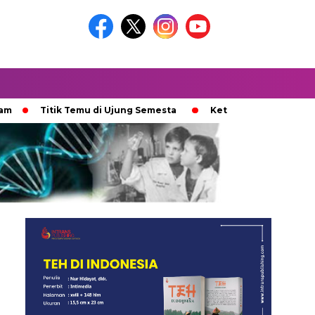
Titik Temu di Ujung Semesta
Ketika Ijazah Analog Diperde