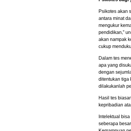
Psikotes akan
antara minat da
mengukur kema
pendidikan,” un
akan nampak ke
cukup mendukun
Dalam tes mene
apa yang disuk
dengan sejumla
ditentukan tiga
dilakukanlah p
Hasil tes biasa
kepribadian at
Intelektual bis
seberapa besar
Kemampuan pema