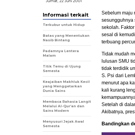
Jumat, 22 Juni 2001
Sebelum maju 
Informasi terkait
sesungguhnya s
Terkubur untuk Hidup
sekolah. Faktor
sesal di kemudi
Batas yang Menentukan
Nasib Bintang
terbuang percu
Padamnya Lentera
Tidak mudah m
Malam
lulusan SMU tid
Titik Temu di Ujung
tidak terdidik u
Semesta
S. Psi dari Lem
Keajaiban Makhluk Kecil
menurut apa kat
yang Menggetarkan
kali kurang le
Dunia Sains
kemampuannya, 
Membaca Rahasia Langit
Setelah di dalam
Melalui Al-Qur’an dan
Sains Modern
Akibatnya, pre
Menyusuri Jejak Awal
Bandingkan den
Semesta