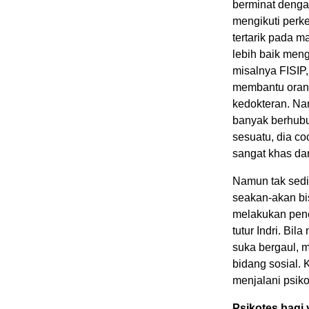
berminat denga
mengikuti perk
tertarik pada 
lebih baik men
misalnya FISIP
membantu orang
kedokteran. Nam
banyak berhubu
sesuatu, dia c
sangat khas dan
Namun tak sedi
seakan-akan bi
melakukan pene
tutur Indri. Bila
suka bergaul, m
bidang sosial. 
menjalani psiko
Psikotes bagi