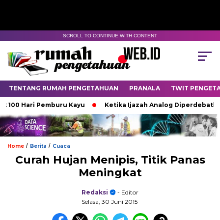
SCROLL TO CONTINUE WITH CONTENT
TENTANG RUMAH PENGETAHUAN
PRANALA
TWIT PENGET
0 Hari Pemburu Kayu
Ketika Ijazah Analog Diperdebatkan di D
/
/
Home
Berita
Cuaca
Curah Hujan Menipis, Titik Panas
Meningkat
Redaksi
- Editor
Selasa, 30 Juni 2015