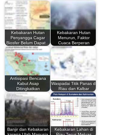
Kebakaran Hutan
Kebakaran Hutan
Penyangga Cagar
Menurun, Faktor
Biosfer Belum Dapat…
Cuaca Berperan
Antisipasi Bencana
Kabut Asap
Waspadai Titik Panas di
Ditingkatkan
Riau dan Kalbar
Banjir dan Kebakaran
Kebakaran Lahan di
karena Ulah Manusia
Riau Terus Meluas