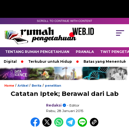
SCROLL TO CONTINUE WITH CONTENT
TENTANG RUMAH PENGETAHUAN
PRANALA
TWIT PENGET
ital
Terkubur untuk Hidup
Batas yang Menentukan Nas
/
/
/
Home
Artikel
Berita
penelitian
Catatan Iptek; Berawal dari Lab
Redaksi
- Editor
Rabu, 28 Januari 2015