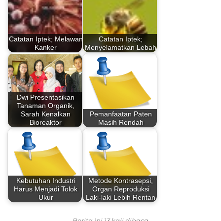
Catatan Iptek; Melawan
Catatan Iptek;
Kanker
Menyelamatkan Lebah
Dwi Presentasikan
Tanaman Organik,
Sarah Kenalkan
Pemanfaatan Paten
Bioreaktor
Masih Rendah
Kebutuhan Industri
Metode Kontrasepsi,
Harus Menjadi Tolok
Organ Reproduksi
Ukur
Laki-laki Lebih Rentan
Berita ini 13 kali dibaca