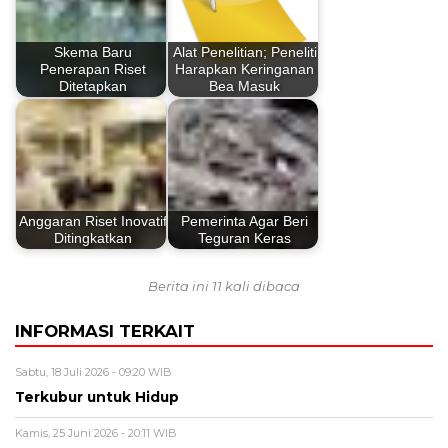
Skema Baru
Alat Penelitian; Peneliti
Penerapan Riset
Harapkan Keringanan
Ditetapkan
Bea Masuk
Anggaran Riset Inovatif
Pemerinta Agar Beri
Ditingkatkan
Teguran Keras
Berita ini 11 kali dibaca
INFORMASI TERKAIT
Sabtu, 18 Juli 2026 - 09:20 WIB
Terkubur untuk Hidup
Kamis, 25 Juni 2026 - 20:11 WIB