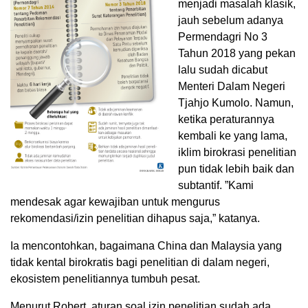
menjadi masalah klasik,
jauh sebelum adanya
Permendagri No 3
Tahun 2018 yang pekan
lalu sudah dicabut
Menteri Dalam Negeri
Tjahjo Kumolo. Namun,
ketika peraturannya
kembali ke yang lama,
iklim birokrasi penelitian
pun tidak lebih baik dan
subtantif. ”Kami
mendesak agar kewajiban untuk mengurus
rekomendasi/izin penelitian dihapus saja,” katanya.
Ia mencontohkan, bagaimana China dan Malaysia yang
tidak kental birokratis bagi penelitian di dalam negeri,
ekosistem penelitiannya tumbuh pesat.
Menurut Robert, aturan soal izin penelitian sudah ada