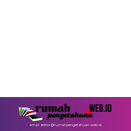
email: editor@rumahpengetahuan.web.id