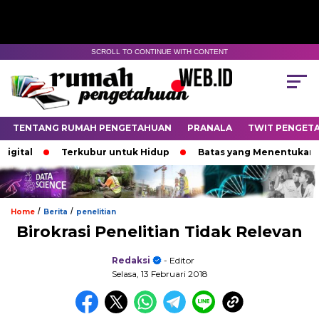
SCROLL TO CONTINUE WITH CONTENT
TENTANG RUMAH PENGETAHUAN
PRANALA
TWIT PENGET
al
Terkubur untuk Hidup
Batas yang Menentukan Nasib
/
/
Home
Berita
penelitian
Birokrasi Penelitian Tidak Relevan
Redaksi
- Editor
Selasa, 13 Februari 2018