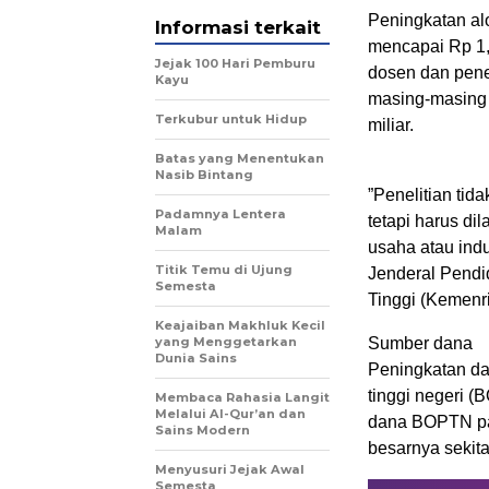
Peningkatan alo
Informasi terkait
mencapai Rp 1,
Jejak 100 Hari Pemburu
dosen dan penel
Kayu
masing-masing p
Terkubur untuk Hidup
miliar.
Batas yang Menentukan
Nasib Bintang
”Penelitian tida
Padamnya Lentera
tetapi harus di
Malam
usaha atau indu
Titik Temu di Ujung
Jenderal Pendi
Semesta
Tinggi (Kemenri
Keajaiban Makhluk Kecil
yang Menggetarkan
Sumber dana
Dunia Sains
Peningkatan da
tinggi negeri 
Membaca Rahasia Langit
Melalui Al-Qur’an dan
dana BOPTN pada
Sains Modern
besarnya sekitar
Menyusuri Jejak Awal
Semesta