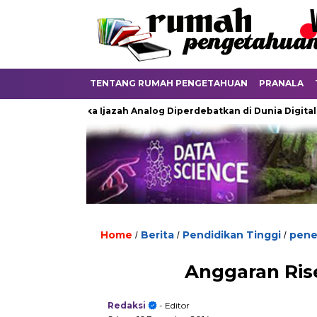
TENTANG RUMAH PENGETAHUAN
PRANALA
Ketika Ijazah Analog Diperdebatkan di Dunia Digital
Te
Home
Berita
Pendidikan Tinggi
penel
/
/
/
Anggaran Rise
Redaksi
- Editor