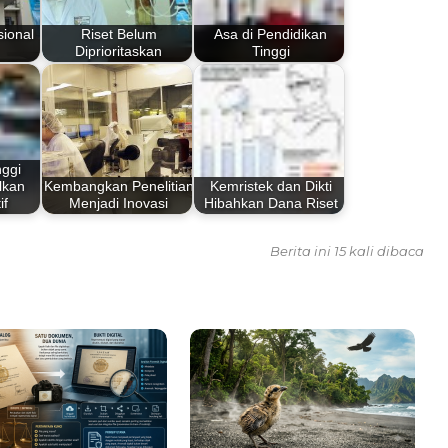
ional
Riset Belum
Asa di Pendidikan
Diprioritaskan
Tinggi
nggi
lkan
Kembangkan Penelitian
Kemristek dan Dikti
if
Menjadi Inovasi
Hibahkan Dana Riset
Berita ini 15 kali dibaca