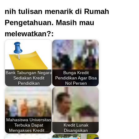
nih tulisan menarik di Rumah
Pengetahuan. Masih mau
melewatkan?:
Bank Tabungan Negara
Bunga Kredit
Sediakan Kredit
Pendidikan Agar Bisa
Pendidikan
Nol Persen
Mahasiswa Universitas
Terbuka Dapat
Kredit Lunak
Mengakses Kredit…
Disangsikan