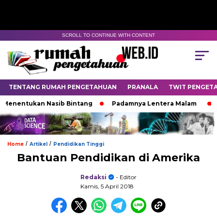
SCROLL TO CONTINUE WITH CONTENT
TENTANG RUMAH PENGETAHUAN
PRANALA
TWIT PENGET
ntukan Nasib Bintang
Padamnya Lentera Malam
Jejak
/
/
Home
Artikel
Pendidikan Tinggi
Bantuan Pendidikan di Amerika
Redaksi
- Editor
Kamis, 5 April 2018