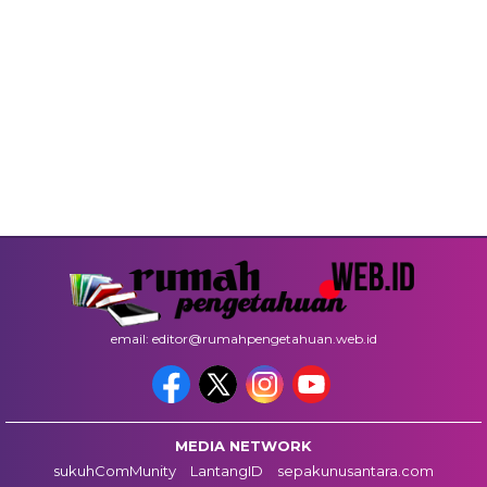
email: editor@rumahpengetahuan.web.id
MEDIA NETWORK
sukuhComMunity
LantangID
sepakunusantara.com