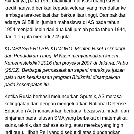
Akibatnya, pada 1952 dilakukan otorisasi ulang GI Bill,
kredit hanya diberikan kepada veteran yang mendaftar ke
lembaga terakreditasi dan berkualitas tinggi. Dampak dari
adanya GI Bill ini jumlah mahasiswa di AS pada tahun
1954 menjadi lebih dari dua kali jumlah pada tahun 1944,
dari 1,15 juta menjadi 2,45 juta.
KOMPAS/HERU SRI KUMORO–Menteri Riset Teknologi
dan Pendidikan Tinggi M Nasir menyampaikan kinerja
Kemenristekdikti 2016 dan proyeksi 2007 di Jakarta, Rabu
(28/12). Berbagai permasalahan seperti maraknya ijazah
palsu dan kesuksesan program Bidikmisi disampaikan
pada kesempatan itu.
Ketika Rusia berhasil meluncurkan Sputnik, AS merasa
ketinggalan dan dengan mengeluarkan National Defense
Education Act menawarkan berbagai beasiswa, hibah, dan
pinjaman pada lulusan SMA yang berbakat di matematika,
sains, teknik, dan bahasa asing, atau mereka yang ingin
jadi guru. Hibah Pell yang disebut di atas diundangkan