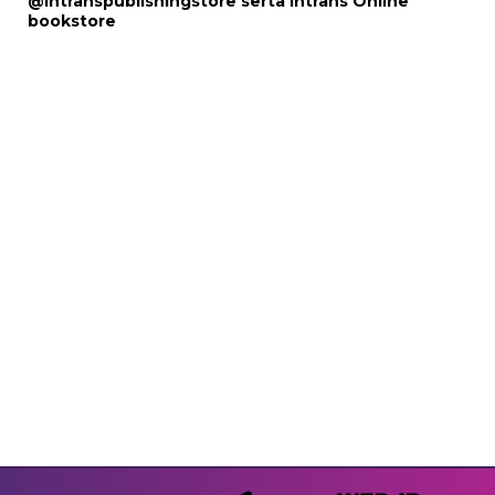
@intranspublishingstore
serta
Intrans Online
bookstore