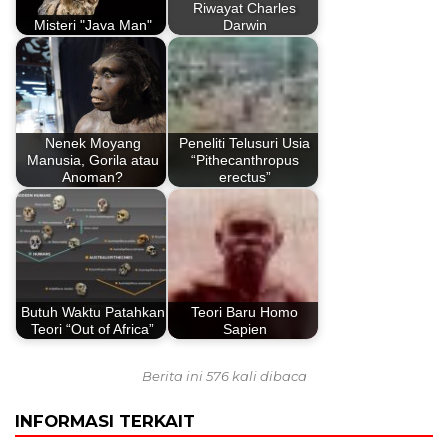
Riwayat Charles
Misteri "Java Man"
Darwin
Nenek Moyang
Peneliti Telusuri Usia
Manusia, Gorila atau
“Pithecanthropus
Anoman?
erectus”
Butuh Waktu Patahkan
Teori Baru Homo
Teori “Out of Africa”
Sapien
Berita ini 576 kali dibaca
INFORMASI TERKAIT