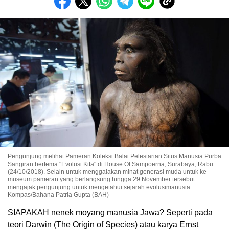
Pengunjung melihat Pameran Koleksi Balai Pelestarian Situs Manusia Purba
Sangiran bertema "Evolusi Kita" di House Of Sampoerna, Surabaya, Rabu
(24/10/2018). Selain untuk menggalakan minat generasi muda untuk ke
museum pameran yang berlangsung hingga 29 November tersebut
mengajak pengunjung untuk mengetahui sejarah evolusimanusia.
Kompas/Bahana Patria Gupta (BAH)
SIAPAKAH nenek moyang manusia Jawa? Seperti pada
teori Darwin (The Origin of Species) atau karya Ernst