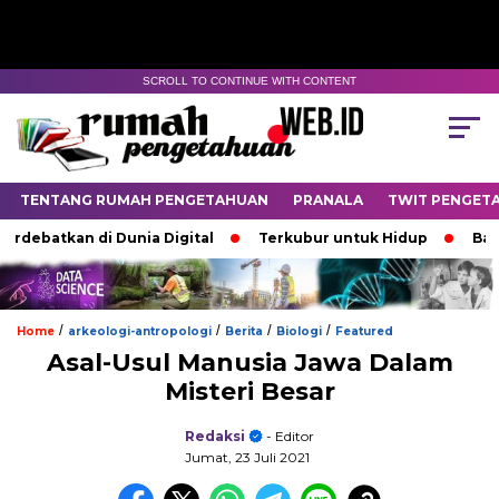
SCROLL TO CONTINUE WITH CONTENT
TENTANG RUMAH PENGETAHUAN
PRANALA
TWIT PENGET
kan di Dunia Digital
Terkubur untuk Hidup
Batas yang
/
/
/
/
Home
arkeologi-antropologi
Berita
Biologi
Featured
Asal-Usul Manusia Jawa Dalam
Misteri Besar
Redaksi
- Editor
Jumat, 23 Juli 2021