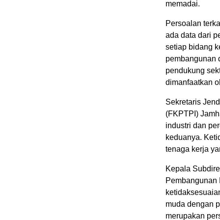
memadai.
Persoalan terka
ada data dari 
setiap bidang k
pembangunan di
pendukung sekt
dimanfaatkan ol
Sekretaris Jen
(FKPTPI) Jamha
industri dan pe
keduanya. Ketid
tenaga kerja ya
Kepala Subdire
Pembangunan N
ketidaksesuaia
muda dengan p
merupakan perso