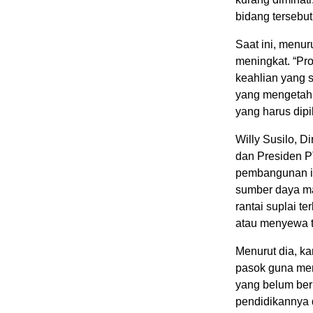
bidang tersebut
Saat ini, menuru
meningkat. “Pr
keahlian yang 
yang mengetahui
yang harus dipil
Willy Susilo, D
dan Presiden P
pembangunan in
sumber daya man
rantai suplai 
atau menyewa t
Menurut dia, 
pasok guna men
yang belum ber
pendidikannya d