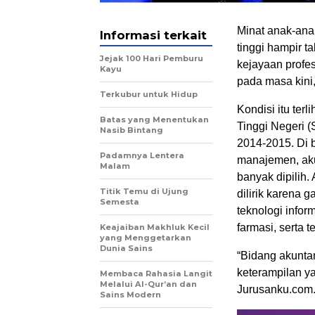
Minat anak-ana
Informasi terkait
tinggi hampir 
Jejak 100 Hari Pemburu
kejayaan profes
Kayu
pada masa kini
Terkubur untuk Hidup
Kondisi itu ter
Batas yang Menentukan
Tinggi Negeri
Nasib Bintang
2014-2015. Di b
Padamnya Lentera
manajemen, akun
Malam
banyak dipilih.
Titik Temu di Ujung
dilirik karena 
Semesta
teknologi infor
farmasi, serta te
Keajaiban Makhluk Kecil
yang Menggetarkan
Dunia Sains
“Bidang akuntan
keterampilan ya
Membaca Rahasia Langit
Melalui Al-Qur’an dan
Jurusanku.com
Sains Modern