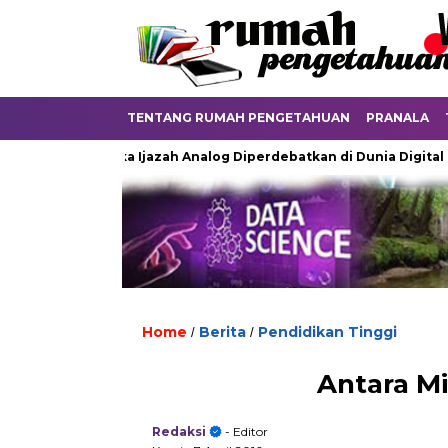
TENTANG RUMAH PENGETAHUAN
PRANALA
Ketika Ijazah Analog Diperdebatkan di Dunia Digital
Ter
Home
Berita
Pendidikan Tinggi
/
/
Antara M
Redaksi
- Editor