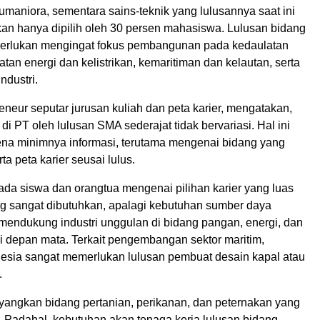
umaniora, sementara sains-teknik yang lulusannya saat ini
kan hanya dipilih oleh 30 persen mahasiswa. Lulusan bidang
iperlukan mengingat fokus pembangunan pada kedaulatan
tan energi dan kelistrikan, kemaritiman dan kelautan, serta
ndustri.
reneur seputar jurusan kuliah dan peta karier, mengatakan,
 di PT oleh lulusan SMA sederajat tidak bervariasi. Hal ini
rena minimnya informasi, terutama mengenai bidang yang
a peta karier seusai lulus.
ada siswa dan orangtua mengenai pilihan karier yang luas
 sangat dibutuhkan, apalagi kebutuhan sumber daya
mendukung industri unggulan di bidang pangan, energi, dan
di depan mata. Terkait pengembangan sektor maritim,
nesia sangat memerlukan lulusan pembuat desain kapal atau
.
yangkan bidang pertanian, perikanan, dan peternakan yang
. Padahal, kebutuhan akan tenaga kerja lulusan bidang-