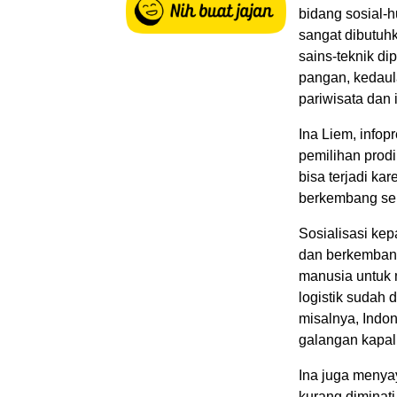
bidang sosial-h
sangat dibutuh
sains-teknik d
pangan, kedaula
pariwisata dan i
Ina Liem, infop
pemilihan prodi
bisa terjadi ka
berkembang sert
Sosialisasi kep
dan berkembang
manusia untuk 
logistik sudah 
misalnya, Indo
galangan kapal
Ina juga menya
kurang diminati