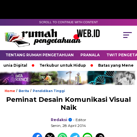
SCROLL TO CONTINUE WITH CONTENT
TENTANG RUMAH PENGETAHUAN
PRANALA
TWIT PENGET
ia Digital
Terkubur untuk Hidup
Batas yang Menentuka
/
/
Home
Berita
Pendidikan Tinggi
Peminat Desain Komunikasi Visual
Naik
Redaksi
- Editor
Senin, 28 April 2014