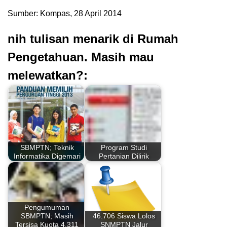
Sumber: Kompas, 28 April 2014
nih tulisan menarik di Rumah
Pengetahuan. Masih mau
melewatkan?:
SBMPTN; Teknik
Program Studi
Informatika Digemari
Pertanian Dilirik
Pengumuman
SBMPTN; Masih
46.706 Siswa Lolos
Tersisa Kuota 4.311
SNMPTN Jalur