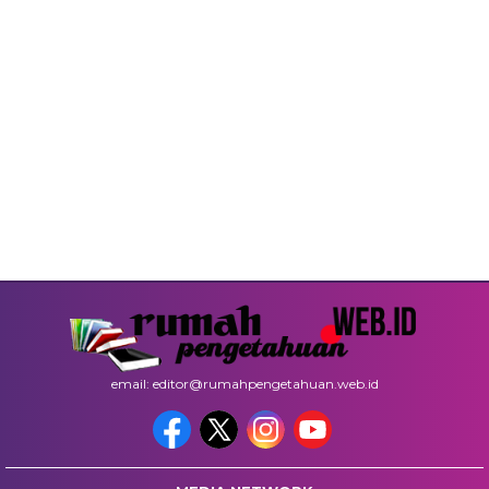
email: editor@rumahpengetahuan.web.id