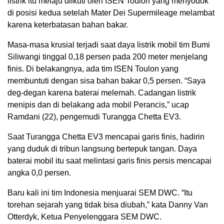
listrik itu melaju diikuti oleh ISEN Toulon yang menyodok
di posisi kedua setelah Mater Dei Supermileage melambat
karena keterbatasan bahan bakar.
Masa-masa krusial terjadi saat daya listrik mobil tim Bumi
Siliwangi tinggal 0,18 persen pada 200 meter menjelang
finis. Di belakangnya, ada tim ISEN Toulon yang
membuntuti dengan sisa bahan bakar 0,5 persen. “Saya
deg-degan karena baterai melemah. Cadangan listrik
menipis dan di belakang ada mobil Perancis,” ucap
Ramdani (22), pengemudi Turangga Chetta EV3.
Saat Turangga Chetta EV3 mencapai garis finis, hadirin
yang duduk di tribun langsung bertepuk tangan. Daya
baterai mobil itu saat melintasi garis finis persis mencapai
angka 0,0 persen.
Baru kali ini tim Indonesia menjuarai SEM DWC. “Itu
torehan sejarah yang tidak bisa diubah,” kata Danny Van
Otterdyk, Ketua Penyelenggara SEM DWC.