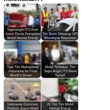
Sapuangin ITS Raih
Juara Dunia Kompetisi
Tim Bumi Siliwangi UPI
Mobil Hemat Energi
Mendapat Beasiswa
Tiga Tim Mahasiswa
Mobil Terbakar, Tim
Indonesia ke Final
Sapu Angin ITS Batal
World’s Driver…
Tampil
Indonesia Dominasi
26 Tim Tim Mobil
Podium Juara Mobil
Hemat Energi