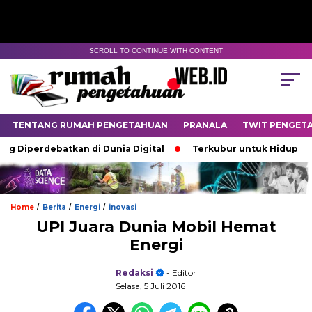
SCROLL TO CONTINUE WITH CONTENT
TENTANG RUMAH PENGETAHUAN
PRANALA
TWIT PENGET
rdebatkan di Dunia Digital
Terkubur untuk Hidup
Bata
/
/
/
Home
Berita
Energi
inovasi
UPI Juara Dunia Mobil Hemat
Energi
Redaksi
- Editor
Selasa, 5 Juli 2016