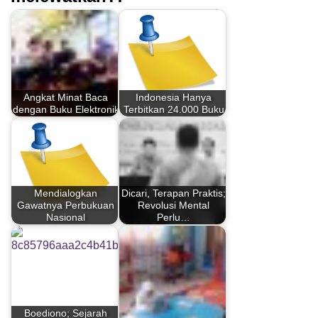
Angkat Minat Baca
Indonesia Hanya
dengan Buku Elektronik
Terbitkan 24.000 Buku
Mendialogkan
Dicari, Terapan Praktis;
Gawatnya Perbukuan
Revolusi Mental
Nasional
Perlu…
Boediono; Sejarah